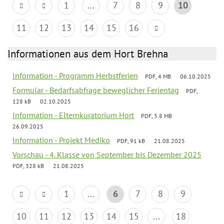
1
...
7
8
9
10
11
12
13
14
15
16
Informationen aus dem Hort Brehna
Information - Programm Herbstferien
PDF, 4 MB
06.10.2025
Formular - Bedarfsabfrage beweglicher Ferientag
PDF,
128 kB
02.10.2025
Information - Elternkuratorium Hort
PDF, 3.8 MB
26.09.2025
Information - Projekt Mediko
PDF, 91 kB
21.08.2025
Vorschau - 4. Klasse von September bis Dezember 2025
PDF, 328 kB
21.08.2025
1
...
6
7
8
9
10
11
12
13
14
15
...
18