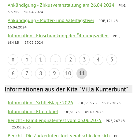
Ankündigung - Zirkusveranstaltung am 26.04.2024
PNG,
3.3 MB
16.04.2024
Ankündigung - Mutter- und Vatertagsfeier
PDF, 121 kB
16.04.2024
Information - Einschränkung der Öffnungszeiten
PDF,
684 kB
27.02.2024
1
...
2
3
4
5
6
7
8
9
10
11
Informationen aus der Kita "Villa Kunterbunt"
Information - Schließtage 2026
PDF, 593 kB
15.07.2025
Information - Elternbrief
PDF, 90 kB
01.07.2025
Bericht - Familienpiratenfest vom 05.06.2025
PDF, 267 kB
25.06.2025
Bericht - Die Zuckertüten-Igel verabschieden sich
PDF,