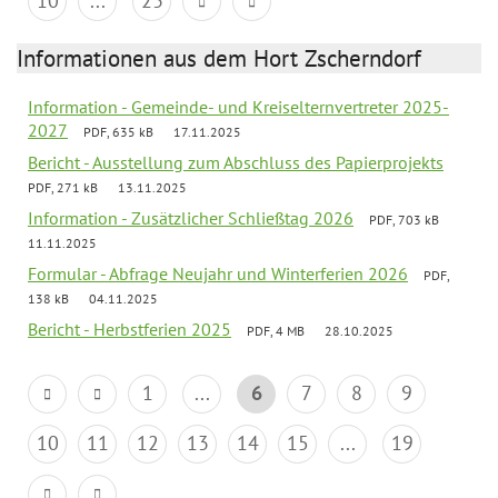
10
...
23
Informationen aus dem Hort Zscherndorf
Information - Gemeinde- und Kreiselternvertreter 2025-
2027
PDF, 635 kB
17.11.2025
Bericht - Ausstellung zum Abschluss des Papierprojekts
PDF, 271 kB
13.11.2025
Information - Zusätzlicher Schließtag 2026
PDF, 703 kB
11.11.2025
Formular - Abfrage Neujahr und Winterferien 2026
PDF,
138 kB
04.11.2025
Bericht - Herbstferien 2025
PDF, 4 MB
28.10.2025
1
...
6
7
8
9
10
11
12
13
14
15
...
19