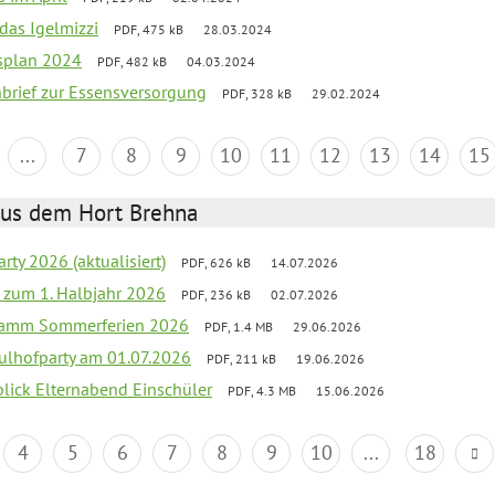
 das Igelmizzi
PDF, 475 kB
28.03.2024
esplan 2024
PDF, 482 kB
04.03.2024
nbrief zur Essensversorgung
PDF, 328 kB
29.02.2024
...
7
8
9
10
11
12
13
14
15
aus dem Hort Brehna
rty 2026 (aktualisiert)
PDF, 626 kB
14.07.2026
ef zum 1. Halbjahr 2026
PDF, 236 kB
02.07.2026
gramm Sommerferien 2026
PDF, 1.4 MB
29.06.2026
ulhofparty am 01.07.2026
PDF, 211 kB
19.06.2026
blick Elternabend Einschüler
PDF, 4.3 MB
15.06.2026
4
5
6
7
8
9
10
...
18