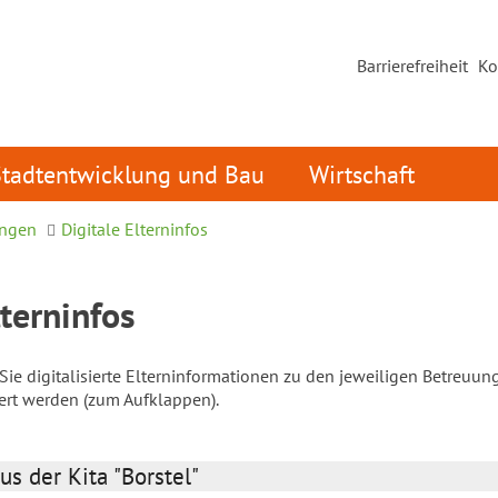
Barrierefreiheit
Ko
Stadtentwicklung und Bau
Wirtschaft
ungen
Digitale Elterninfos
lterninfos
ie digitalisierte Elterninformationen zu den jeweiligen Betreuun
iert werden (zum Aufklappen).
us der Kita "Borstel"