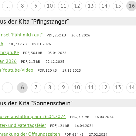
...
8
9
10
11
12
13
14
15
16
us der Kita "Pfingstanger"
-Insel "Fühl mich gut"
PDF, 232 kB
20.01.2026
26
PDF, 312 kB
09.01.2026
ahrsgrüße
PDF, 504 kB
05.01.2026
lan 2026
PDF, 213 kB
22.12.2025
s Youtube-Video
PDF, 120 kB
19.12.2025
...
6
7
8
9
10
11
12
13
14
us der Kita "Sonnenschein"
kusveranstaltung am 26.04.2024
PNG, 3.3 MB
16.04.2024
er- und Vatertagsfeier
PDF, 121 kB
16.04.2024
chränkung der Öffnungszeiten
PDF, 684 kB
27.02.2024