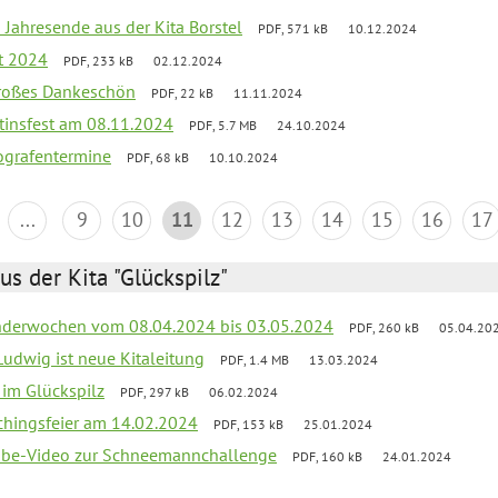
 Jahresende aus der Kita Borstel
PDF, 571 kB
10.12.2024
st 2024
PDF, 233 kB
02.12.2024
großes Dankeschön
PDF, 22 kB
11.11.2024
tinsfest am 08.11.2024
PDF, 5.7 MB
24.10.2024
ografentermine
PDF, 68 kB
10.10.2024
...
9
10
11
12
13
14
15
16
17
us der Kita "Glückspilz"
derwochen vom 08.04.2024 bis 03.05.2024
PDF, 260 kB
05.04.20
Ludwig ist neue Kitaleitung
PDF, 1.4 MB
13.03.2024
r im Glückspilz
PDF, 297 kB
06.02.2024
chingsfeier am 14.02.2024
PDF, 153 kB
25.01.2024
tube-Video zur Schneemannchallenge
PDF, 160 kB
24.01.2024