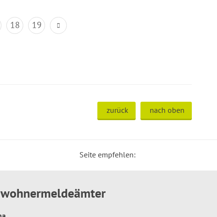
18
19
zurück
nach oben
Seite empfehlen:
inwohnermeldeämter
hna