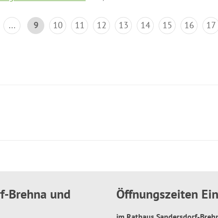
...
9
10
11
12
13
14
15
16
17
rf-Brehna und
Öffnungszeiten E
im Rathaus Sandersdorf-Bre