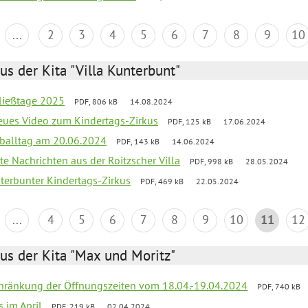
...
2
3
4
5
6
7
8
9
10
us der Kita "Villa Kunterbunt"
ließtage 2025
PDF, 806 kB
14.08.2024
neues Video zum Kindertags-Zirkus
PDF, 125 kB
17.06.2024
balltag am 20.06.2024
PDF, 143 kB
14.06.2024
te Nachrichten aus der Roitzscher Villa
PDF, 998 kB
28.05.2024
erbunter Kindertags-Zirkus
PDF, 469 kB
22.05.2024
...
4
5
6
7
8
9
10
11
12
us der Kita "Max und Moritz"
chränkung der Öffnungszeiten vom 18.04.-19.04.2024
PDF, 740 kB
s im April
PDF, 219 kB
02.04.2024