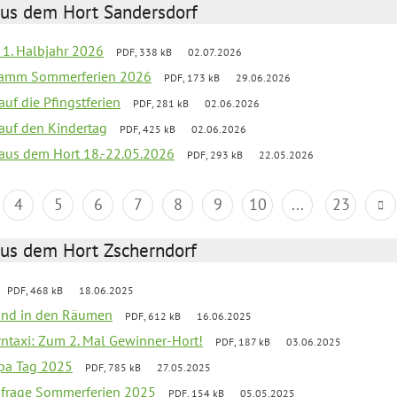
aus dem Hort Sandersdorf
f 1. Halbjahr 2026
PDF, 338 kB
02.07.2026
gramm Sommerferien 2026
PDF, 173 kB
29.06.2026
auf die Pfingstferien
PDF, 281 kB
02.06.2026
 auf den Kindertag
PDF, 425 kB
02.06.2026
k aus dem Hort 18.-22.05.2026
PDF, 293 kB
22.05.2026
4
5
6
7
8
9
10
...
23
aus dem Hort Zscherndorf
PDF, 468 kB
18.06.2025
 Wind in den Räumen
PDF, 612 kB
16.06.2025
erntaxi: Zum 2. Mal Gewinner-Hort!
PDF, 187 kB
03.06.2025
pa Tag 2025
PDF, 785 kB
27.05.2025
bfrage Sommerferien 2025
PDF, 154 kB
05.05.2025