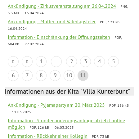
Ankündigung - Zirkusveranstaltung am 26.04.2024
PNG,
3.3 MB
16.04.2024
Ankündigung - Mutter- und Vatertagsfeier
PDF, 121 kB
16.04.2024
Information - Einschränkung der Öffnungszeiten
PDF,
684 kB
27.02.2024
1
...
2
3
4
5
6
7
8
9
10
11
Informationen aus der Kita "Villa Kunterbunt"
Ankündigung - Pyjamaparty am 20. März 2025
PDF, 156 kB
11.03.2025
Information - Stundenänderungsanträge ab jetzt online
möglich
PDF, 126 kB
06.03.2025
Information - Rückkehr einer Kollegin
PDF, 73 kB