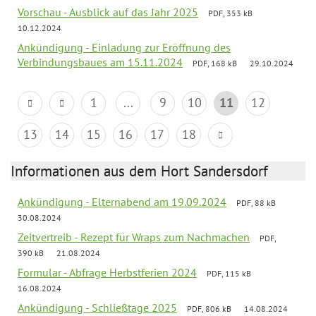
Vorschau - Ausblick auf das Jahr 2025
PDF, 353 kB
10.12.2024
Ankündigung - Einladung zur Eröffnung des
Verbindungsbaues am 15.11.2024
PDF, 168 kB
29.10.2024
1
...
9
10
11
12
13
14
15
16
17
18
Informationen aus dem Hort Sandersdorf
Ankündigung - Elternabend am 19.09.2024
PDF, 88 kB
30.08.2024
Zeitvertreib - Rezept für Wraps zum Nachmachen
PDF,
390 kB
21.08.2024
Formular - Abfrage Herbstferien 2024
PDF, 115 kB
16.08.2024
Ankündigung - Schließtage 2025
PDF, 806 kB
14.08.2024