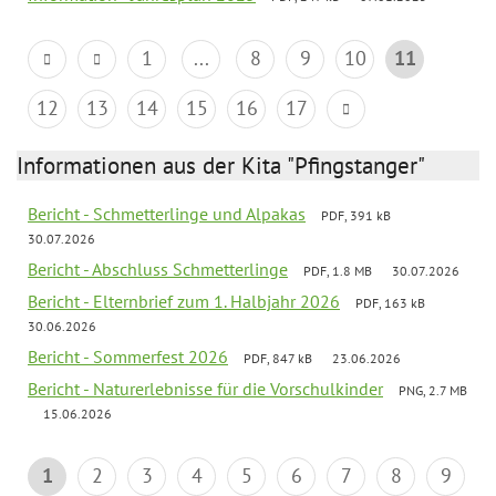
1
...
8
9
10
11
12
13
14
15
16
17
Informationen aus der Kita "Pfingstanger"
Bericht - Schmetterlinge und Alpakas
PDF, 391 kB
30.07.2026
Bericht - Abschluss Schmetterlinge
PDF, 1.8 MB
30.07.2026
Bericht - Elternbrief zum 1. Halbjahr 2026
PDF, 163 kB
30.06.2026
Bericht - Sommerfest 2026
PDF, 847 kB
23.06.2026
Bericht - Naturerlebnisse für die Vorschulkinder
PNG, 2.7 MB
15.06.2026
1
2
3
4
5
6
7
8
9