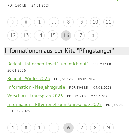
PDF, 160 kB
24.01.2024
1
...
8
9
10
11
12
13
14
15
16
17
Informationen aus der Kita "Pfingstanger"
Bericht - Jolinchen-Insel "Fühl mich gut"
PDF, 232 kB
20.01.2026
Bericht - Winter 2026
PDF, 312 kB
09.01.2026
Information - Neujahrsgrüße
PDF, 504 kB
05.01.2026
Vorschau - Jahresplan 2026
PDF, 213 kB
22.12.2025
Information - Elternbrief zum Jahresende 2025
PDF, 63 kB
19.12.2025
1
...
6
7
8
9