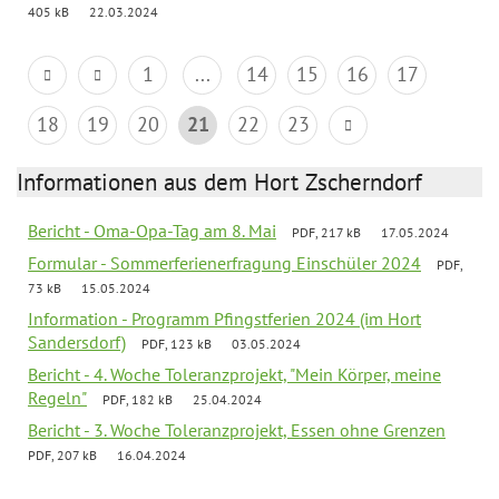
405 kB
22.03.2024
1
...
14
15
16
17
18
19
20
21
22
23
Informationen aus dem Hort Zscherndorf
Bericht - Oma-Opa-Tag am 8. Mai
PDF, 217 kB
17.05.2024
Formular - Sommerferienerfragung Einschüler 2024
PDF,
73 kB
15.05.2024
Information - Programm Pfingstferien 2024 (im Hort
Sandersdorf)
PDF, 123 kB
03.05.2024
Bericht - 4. Woche Toleranzprojekt, "Mein Körper, meine
Regeln"
PDF, 182 kB
25.04.2024
Bericht - 3. Woche Toleranzprojekt, Essen ohne Grenzen
PDF, 207 kB
16.04.2024