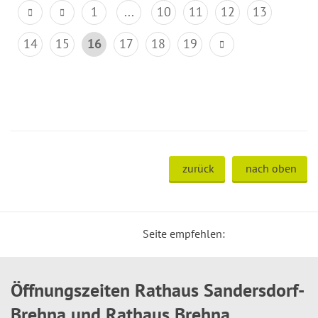
1
...
10
11
12
13
14
15
16
17
18
19
zurück
nach oben
Seite empfehlen:
Öffnungszeiten Rathaus Sandersdorf-
Brehna und Rathaus Brehna