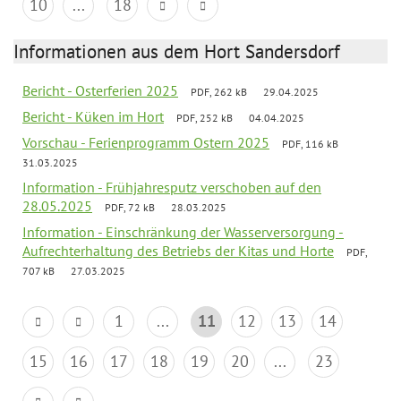
10
...
18
Informationen aus dem Hort Sandersdorf
Bericht - Osterferien 2025
PDF, 262 kB
29.04.2025
Bericht - Küken im Hort
PDF, 252 kB
04.04.2025
Vorschau - Ferienprogramm Ostern 2025
PDF, 116 kB
31.03.2025
Information - Frühjahresputz verschoben auf den
28.05.2025
PDF, 72 kB
28.03.2025
Information - Einschränkung der Wasserversorgung -
Aufrechterhaltung des Betriebs der Kitas und Horte
PDF,
707 kB
27.03.2025
1
...
11
12
13
14
15
16
17
18
19
20
...
23