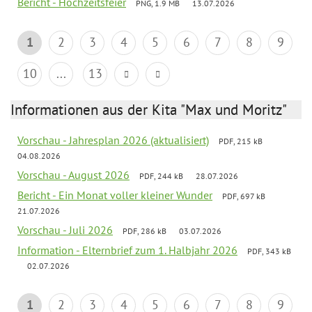
Bericht - Hochzeitsfeier
PNG, 1.9 MB
13.07.2026
1
2
3
4
5
6
7
8
9
10
...
13
Informationen aus der Kita "Max und Moritz"
Vorschau - Jahresplan 2026 (aktualisiert)
PDF, 215 kB
04.08.2026
Vorschau - August 2026
PDF, 244 kB
28.07.2026
Bericht - Ein Monat voller kleiner Wunder
PDF, 697 kB
21.07.2026
Vorschau - Juli 2026
PDF, 286 kB
03.07.2026
Information - Elternbrief zum 1. Halbjahr 2026
PDF, 343 kB
02.07.2026
1
2
3
4
5
6
7
8
9