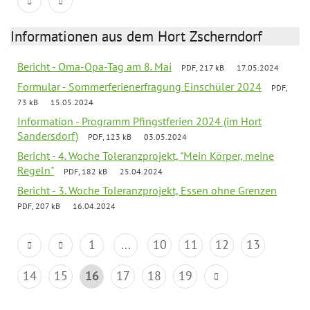
Informationen aus dem Hort Zscherndorf
Bericht - Oma-Opa-Tag am 8. Mai
PDF, 217 kB
17.05.2024
Formular - Sommerferienerfragung Einschüler 2024
PDF,
73 kB
15.05.2024
Information - Programm Pfingstferien 2024 (im Hort
Sandersdorf)
PDF, 123 kB
03.05.2024
Bericht - 4. Woche Toleranzprojekt, "Mein Körper, meine
Regeln"
PDF, 182 kB
25.04.2024
Bericht - 3. Woche Toleranzprojekt, Essen ohne Grenzen
PDF, 207 kB
16.04.2024
1
...
10
11
12
13
14
15
16
17
18
19