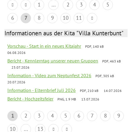
1
...
2
3
4
5
6
7
8
9
10
11
Informationen aus der Kita "Villa Kunterbunt"
Vorschau - Start in ein neues Kitajahr
PDF, 140 kB
06.08.2026
Bericht - Kennlerntag unserer neuen Gruppen
PDF, 463 kB
23.07.2026
Information - Video zum Neptunfest 2026
PDF, 305 kB
20.07.2026
Information - Elternbrief Juli 2026
PDF, 210 kB
14.07.2026
Bericht - Hochzeitsfeier
PNG, 1.9 MB
13.07.2026
1
2
3
4
5
6
7
8
9
10
...
13