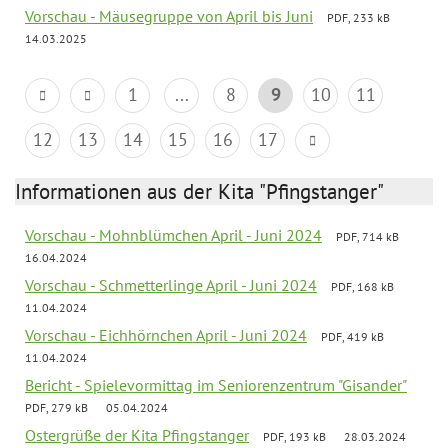
Vorschau - Mäusegruppe von April bis Juni
PDF, 233 kB
14.03.2025
1
...
8
9
10
11
12
13
14
15
16
17
Informationen aus der Kita "Pfingstanger"
Vorschau - Mohnblümchen April - Juni 2024
PDF, 714 kB
16.04.2024
Vorschau - Schmetterlinge April - Juni 2024
PDF, 168 kB
11.04.2024
Vorschau - Eichhörnchen April - Juni 2024
PDF, 419 kB
11.04.2024
Bericht - Spielevormittag im Seniorenzentrum "Gisander"
PDF, 279 kB
05.04.2024
Ostergrüße der Kita Pfingstanger
PDF, 193 kB
28.03.2024