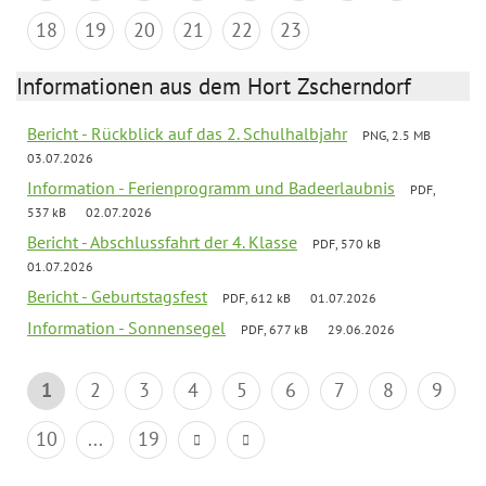
18
19
20
21
22
23
Informationen aus dem Hort Zscherndorf
Bericht - Rückblick auf das 2. Schulhalbjahr
PNG, 2.5 MB
03.07.2026
Information - Ferienprogramm und Badeerlaubnis
PDF,
537 kB
02.07.2026
Bericht - Abschlussfahrt der 4. Klasse
PDF, 570 kB
01.07.2026
Bericht - Geburtstagsfest
PDF, 612 kB
01.07.2026
Information - Sonnensegel
PDF, 677 kB
29.06.2026
1
2
3
4
5
6
7
8
9
10
...
19