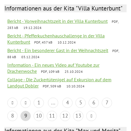
Informationen aus der Kita "Villa Kunterbunt"
Bericht - Vorweihnachtszeit in der Villa Kunterbunt
PDF,
283 kB
19.12.2024
Bericht - Pfefferkuchenhauschallenge in der Villa
Kunterbunt
PDF, 457 kB
10.12.2024
Bericht - Ein besonderer Gast in der Weihnachtszeit
PDF,
88 kB
03.12.2024
Information - Ein neues Video auf Youtube zur
Drachenwoche
PDF, 109 kB
25.10.2024
Collage - Die Zuckertütenigel auf Exkursion auf dem
Landgut Dobler
PDF, 509 kB
10.10.2024
1
...
4
5
6
7
8
9
10
11
12
13
Informationen aus der Kita "Max und Moritz"