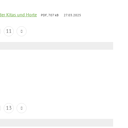
der Kitas und Horte
PDF, 707 kB
27.03.2025
11
13