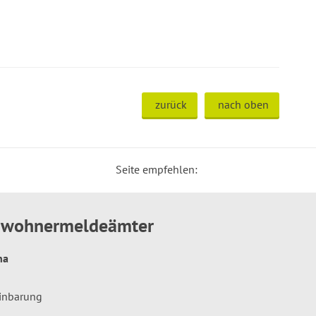
zurück
nach oben
Seite empfehlen:
inwohnermeldeämter
hna
einbarung