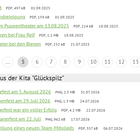
t
PDF, 497 kB
01.09.2025
ndreinigung
PDF, 159 kB
01.09.2025
vom Puppentheater am 13.08.2025
PDF, 214 kB
18.08.2025
ken bei Frau Reif
PDF, 1.1 MB
18.08.2025
feier bei den Bienen
PDF, 252 kB
21.07.2025
...
5
6
7
8
9
10
11
12
13
us der Kita "Glückspilz"
efest am 5. August 2026
PNG, 2.5 MB
31.07.2026
enfest am 29. Juli 2026
PNG, 1.3 MB
24.07.2026
erfest war ein voller Erfolg
PDF, 4.2 MB
22.07.2026
nerfest am 22. Juli
PNG, 962 kB
17.07.2026
tellung eines neuen Team-Mitglieds
PDF, 357 kB
06.07.2026