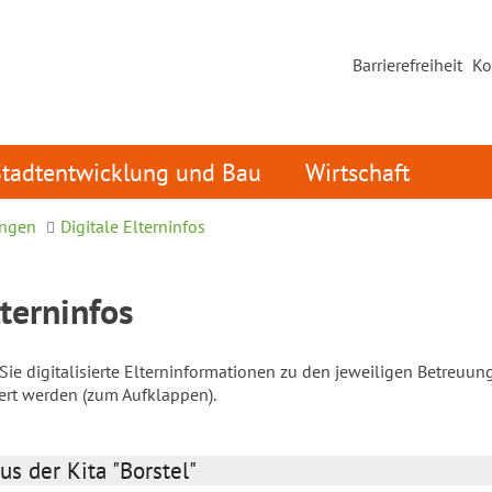
Barrierefreiheit
Ko
Stadtentwicklung und Bau
Wirtschaft
ungen
Digitale Elterninfos
lterninfos
ie digitalisierte Elterninformationen zu den jeweiligen Betreuun
iert werden (zum Aufklappen).
us der Kita "Borstel"