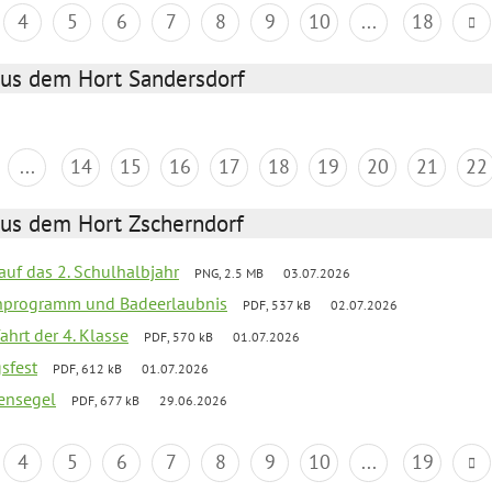
4
5
6
7
8
9
10
...
18
aus dem Hort Sandersdorf
...
14
15
16
17
18
19
20
21
22
aus dem Hort Zscherndorf
 auf das 2. Schulhalbjahr
PNG, 2.5 MB
03.07.2026
ienprogramm und Badeerlaubnis
PDF, 537 kB
02.07.2026
ahrt der 4. Klasse
PDF, 570 kB
01.07.2026
gsfest
PDF, 612 kB
01.07.2026
ensegel
PDF, 677 kB
29.06.2026
4
5
6
7
8
9
10
...
19