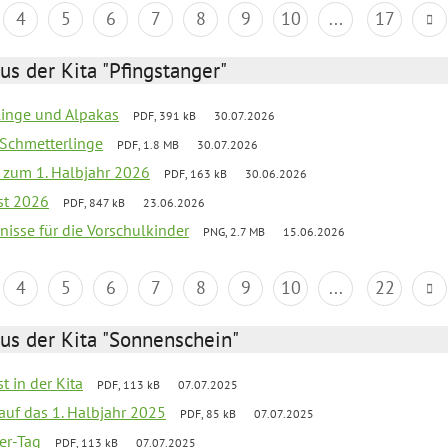
4
5
6
7
8
9
10
...
17
us der Kita "Pfingstanger"
rlinge und Alpakas
PDF, 391 kB
30.07.2026
 Schmetterlinge
PDF, 1.8 MB
30.07.2026
ef zum 1. Halbjahr 2026
PDF, 163 kB
30.06.2026
st 2026
PDF, 847 kB
23.06.2026
bnisse für die Vorschulkinder
PNG, 2.7 MB
15.06.2026
4
5
6
7
8
9
10
...
22
us der Kita "Sonnenschein"
t in der Kita
PDF, 113 kB
07.07.2025
 auf das 1. Halbjahr 2025
PDF, 85 kB
07.07.2025
ter-Tag
PDF, 113 kB
07.07.2025