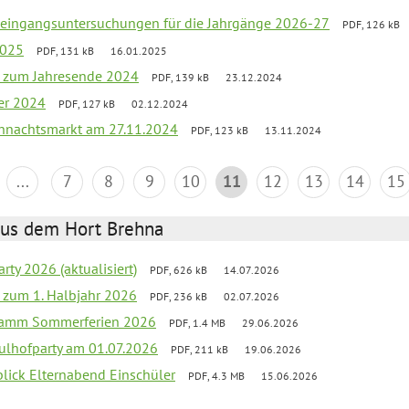
uleingangsuntersuchungen für die Jahrgänge 2026-27
PDF, 126 kB
2025
PDF, 131 kB
16.01.2025
ef zum Jahresende 2024
PDF, 139 kB
23.12.2024
er 2024
PDF, 127 kB
02.12.2024
hnachtsmarkt am 27.11.2024
PDF, 123 kB
13.11.2024
...
7
8
9
10
11
12
13
14
15
aus dem Hort Brehna
rty 2026 (aktualisiert)
PDF, 626 kB
14.07.2026
ef zum 1. Halbjahr 2026
PDF, 236 kB
02.07.2026
gramm Sommerferien 2026
PDF, 1.4 MB
29.06.2026
ulhofparty am 01.07.2026
PDF, 211 kB
19.06.2026
blick Elternabend Einschüler
PDF, 4.3 MB
15.06.2026