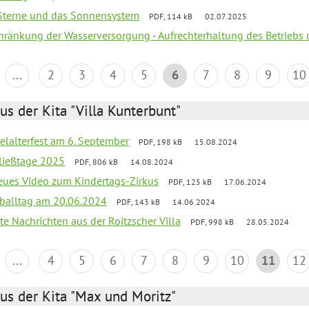
, Sterne und das Sonnensystem
PDF, 114 kB
02.07.2025
chränkung der Wasserversorgung - Aufrechterhaltung des Betriebs 
...
2
3
4
5
6
7
8
9
10
us der Kita "Villa Kunterbunt"
elalterfest am 6. September
PDF, 198 kB
15.08.2024
ließtage 2025
PDF, 806 kB
14.08.2024
neues Video zum Kindertags-Zirkus
PDF, 125 kB
17.06.2024
balltag am 20.06.2024
PDF, 143 kB
14.06.2024
te Nachrichten aus der Roitzscher Villa
PDF, 998 kB
28.05.2024
...
4
5
6
7
8
9
10
11
12
us der Kita "Max und Moritz"