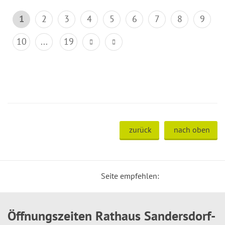
1
2
3
4
5
6
7
8
9
10
...
19
zurück
nach oben
Seite empfehlen:
Öffnungszeiten Rathaus Sandersdorf-