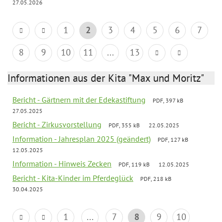
27.05.2026
1
2
3
4
5
6
7
8
9
10
11
...
13
Informationen aus der Kita "Max und Moritz"
Bericht - Gärtnern mit der Edekastiftung
PDF, 397 kB
27.05.2025
Bericht - Zirkusvorstellung
PDF, 355 kB
22.05.2025
Information - Jahresplan 2025 (geändert)
PDF, 127 kB
12.05.2025
Information - Hinweis Zecken
PDF, 119 kB
12.05.2025
Bericht - Kita-Kinder im Pferdeglück
PDF, 218 kB
30.04.2025
1
...
7
8
9
10