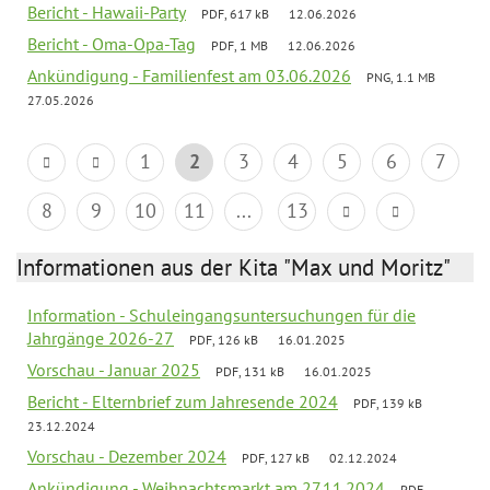
Bericht - Hawaii-Party
PDF, 617 kB
12.06.2026
Bericht - Oma-Opa-Tag
PDF, 1 MB
12.06.2026
Ankündigung - Familienfest am 03.06.2026
PNG, 1.1 MB
27.05.2026
1
2
3
4
5
6
7
8
9
10
11
...
13
Informationen aus der Kita "Max und Moritz"
Information - Schuleingangsuntersuchungen für die
Jahrgänge 2026-27
PDF, 126 kB
16.01.2025
Vorschau - Januar 2025
PDF, 131 kB
16.01.2025
Bericht - Elternbrief zum Jahresende 2024
PDF, 139 kB
23.12.2024
Vorschau - Dezember 2024
PDF, 127 kB
02.12.2024
Ankündigung - Weihnachtsmarkt am 27.11.2024
PDF,