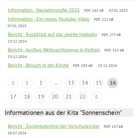
Information - Neujahrsgrüße 2025
PDF, 102 kB
07.01.2025
Information - Ein neues Youtube-Video
PDF, 121 kB
07.01.2025
Bericht - Rückblick auf das zweite Halbjahr
PDF, 277 kB
23.12.2024
Bericht - Ausflug Weihnachtsrevue in Köthen
PDF, 323 kB
23.12.2024
Bericht - Besuch in der Kirche
PDF, 283 kB
23.12.2024
1
...
13
14
15
16
17
18
19
20
21
22
Informationen aus der Kita "Sonnenschein"
Bericht - Zuckertütenfest der Vorschulkinder
PDF, 257 kB
28.07.2026