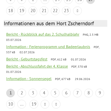
18
19
20
21
22
23
Informationen aus dem Hort Zscherndorf
Bericht - Rückblick auf das 2. Schulhalbjahr
PNG, 2.5 MB
03.07.2026
Information - Ferienprogramm und Badeerlaubnis
PDF,
537 kB
02.07.2026
Bericht - Geburtstagsfest
PDF, 612 kB
01.07.2026
Bericht - Abschlussfahrt der 4. Klasse
PDF, 570 kB
01.07.2026
Information - Sonnensegel
PDF, 677 kB
29.06.2026
1
2
3
4
5
6
7
8
9
10
...
19