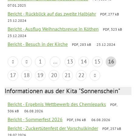
07.01.2025
Bericht - Rückblick auf das zweite Halbjahr
PDF, 277 kB
23.12.2024
Bericht - Ausflug Weihnachtsrevue in Köthen
PDF, 323 kB
23.12.2024
Bericht - Besuch in der Kirche
PDF, 283 kB
23.12.2024
1
...
13
14
15
16
17
18
19
20
21
22
Informationen aus der Kita "Sonnenschein"
Bericht - Ergebnis Wettbewerb des Chemieparks
PDF,
506 kB
06.08.2026
Bericht - Sommerfest 2026
PDF, 196 kB
06.08.2026
Bericht - Zuckertütenfest der Vorschulkinder
PDF, 257 kB
28.07.2026