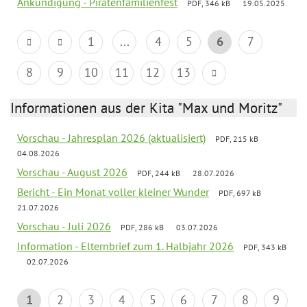
Ankündigung - Piratenfamilienfest
PDF, 346 kB
19.05.2025
1
...
4
5
6
7
8
9
10
11
12
13
Informationen aus der Kita "Max und Moritz"
Vorschau - Jahresplan 2026 (aktualisiert)
PDF, 215 kB
04.08.2026
Vorschau - August 2026
PDF, 244 kB
28.07.2026
Bericht - Ein Monat voller kleiner Wunder
PDF, 697 kB
21.07.2026
Vorschau - Juli 2026
PDF, 286 kB
03.07.2026
Information - Elternbrief zum 1. Halbjahr 2026
PDF, 343 kB
02.07.2026
1
2
3
4
5
6
7
8
9