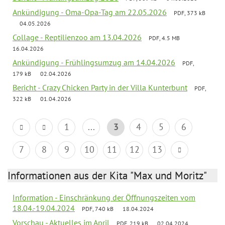
Ankündigung - Oma-Opa-Tag am 22.05.2026
PDF, 373 kB
04.05.2026
Collage - Reptilienzoo am 13.04.2026
PDF, 4.5 MB
16.04.2026
Ankündigung - Frühlingsumzug am 14.04.2026
PDF,
179 kB
02.04.2026
Bericht - Crazy Chicken Party in der Villa Kunterbunt
PDF,
322 kB
01.04.2026
1
...
3
4
5
6
7
8
9
10
11
12
13
Informationen aus der Kita "Max und Moritz"
Information - Einschränkung der Öffnungszeiten vom
18.04.-19.04.2024
PDF, 740 kB
18.04.2024
Vorschau - Aktuelles im April
PDF, 219 kB
02.04.2024