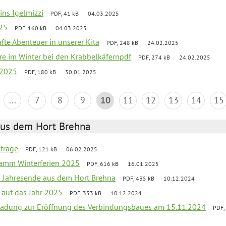
 ins Igelmizzi
PDF, 41 kB
04.03.2025
025
PDF, 160 kB
04.03.2025
fte Abenteuer in unserer Kita
PDF, 248 kB
24.02.2025
iere im Winter bei den Krabbelkäfernpdf
PDF, 274 kB
24.02.2025
 2025
PDF, 180 kB
30.01.2025
...
7
8
9
10
11
12
13
14
15
aus dem Hort Brehna
bfrage
PDF, 121 kB
06.02.2025
ramm Winterferien 2025
PDF, 616 kB
16.01.2025
m Jahresende aus dem Hort Brehna
PDF, 435 kB
10.12.2024
 auf das Jahr 2025
PDF, 353 kB
10.12.2024
ladung zur Eröffnung des Verbindungsbaues am 15.11.2024
PDF,