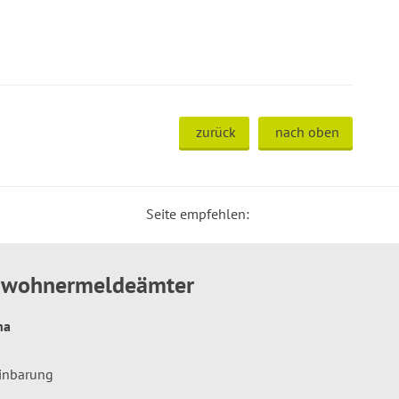
zurück
nach oben
Seite empfehlen:
inwohnermeldeämter
hna
einbarung