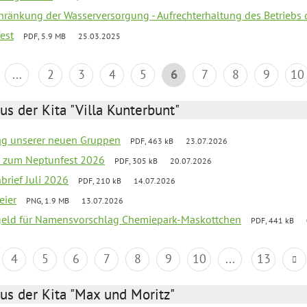
chränkung der Wasserversorgung - Aufrechterhaltung des Betriebs 
fest
PDF, 5.9 MB
25.03.2025
...
2
3
4
5
6
7
8
9
10
us der Kita "Villa Kunterbunt"
tag unserer neuen Gruppen
PDF, 463 kB
23.07.2026
o zum Neptunfest 2026
PDF, 305 kB
20.07.2026
nbrief Juli 2026
PDF, 210 kB
14.07.2026
eier
PNG, 1.9 MB
13.07.2026
sgeld für Namensvorschlag Chemiepark-Maskottchen
PDF, 441 kB
4
5
6
7
8
9
10
...
13
us der Kita "Max und Moritz"