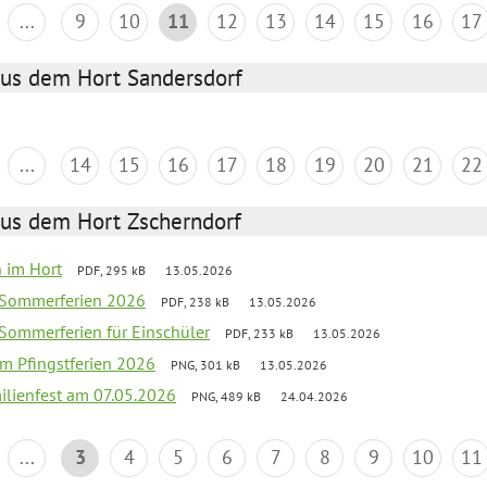
...
9
10
11
12
13
14
15
16
17
aus dem Hort Sandersdorf
...
14
15
16
17
18
19
20
21
22
aus dem Hort Zscherndorf
n im Hort
PDF, 295 kB
13.05.2026
e Sommerferien 2026
PDF, 238 kB
13.05.2026
 Sommerferien für Einschüler
PDF, 233 kB
13.05.2026
m Pfingstferien 2026
PNG, 301 kB
13.05.2026
ilienfest am 07.05.2026
PNG, 489 kB
24.04.2026
...
3
4
5
6
7
8
9
10
11