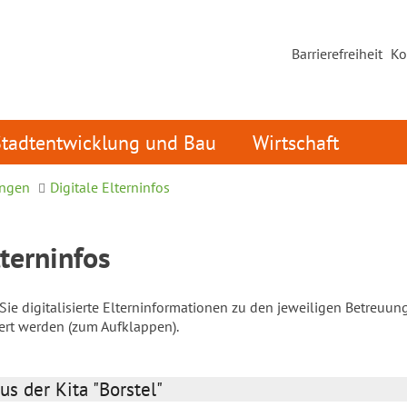
Barrierefreiheit
Ko
Stadtentwicklung und Bau
Wirtschaft
ungen
Digitale Elterninfos
lterninfos
ie digitalisierte Elterninformationen zu den jeweiligen Betreuun
iert werden (zum Aufklappen).
us der Kita "Borstel"