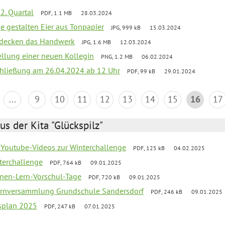
2. Quartal
PDF, 1.1 MB
28.03.2024
e gestalten Eier aus Tonpapier
JPG, 999 kB
15.03.2024
ntdecken das Handwerk
JPG, 1.6 MB
12.03.2024
ellung einer neuen Kollegin
PNG, 1.2 MB
06.02.2024
schließung am 26.04.2024 ab 12 Uhr
PDF, 99 kB
29.01.2024
...
9
10
11
12
13
14
15
16
17
us der Kita "Glückspilz"
 Youtube-Videos zur Winterchallenge
PDF, 125 kB
04.02.2025
terchallenge
PDF, 764 kB
09.01.2025
nen-Lern-Vorschul-Tage
PDF, 720 kB
09.01.2025
ernversammlung Grundschule Sandersdorf
PDF, 246 kB
09.01.2025
esplan 2025
PDF, 247 kB
07.01.2025