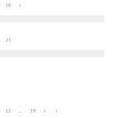
18
23
12
...
19