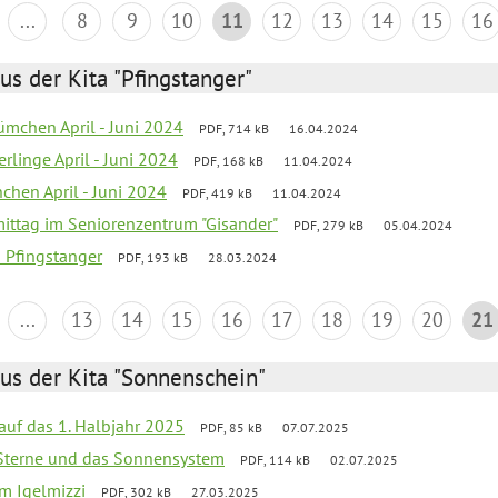
...
8
9
10
11
12
13
14
15
16
us der Kita "Pfingstanger"
mchen April - Juni 2024
PDF, 714 kB
16.04.2024
rlinge April - Juni 2024
PDF, 168 kB
11.04.2024
chen April - Juni 2024
PDF, 419 kB
11.04.2024
mittag im Seniorenzentrum "Gisander"
PDF, 279 kB
05.04.2024
a Pfingstanger
PDF, 193 kB
28.03.2024
...
13
14
15
16
17
18
19
20
21
us der Kita "Sonnenschein"
 auf das 1. Halbjahr 2025
PDF, 85 kB
07.07.2025
, Sterne und das Sonnensystem
PDF, 114 kB
02.07.2025
um Igelmizzi
PDF, 302 kB
27.03.2025