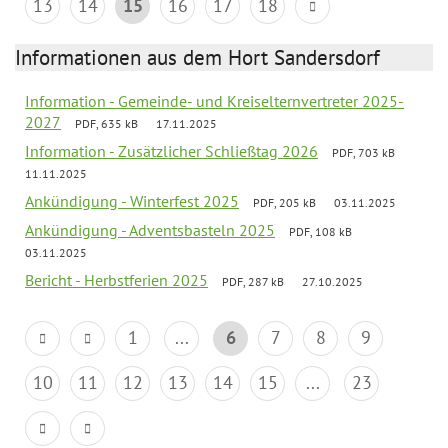
13
14
15
16
17
18
Informationen aus dem Hort Sandersdorf
Information - Gemeinde- und Kreiselternvertreter 2025-
2027
PDF, 635 kB
17.11.2025
Information - Zusätzlicher Schließtag 2026
PDF, 703 kB
11.11.2025
Ankündigung - Winterfest 2025
PDF, 205 kB
03.11.2025
Ankündigung - Adventsbasteln 2025
PDF, 108 kB
03.11.2025
Bericht - Herbstferien 2025
PDF, 287 kB
27.10.2025
1
...
6
7
8
9
10
11
12
13
14
15
...
23