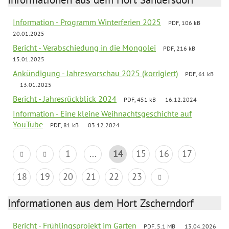
Information - Programm Winterferien 2025
PDF, 106 kB
20.01.2025
Bericht - Verabschiedung in die Mongolei
PDF, 216 kB
15.01.2025
Ankündigung - Jahresvorschau 2025 (korrigiert)
PDF, 61 kB
13.01.2025
Bericht - Jahresrückblick 2024
PDF, 451 kB
16.12.2024
Information - Eine kleine Weihnachtsgeschichte auf
YouTube
PDF, 81 kB
03.12.2024
1
...
14
15
16
17
18
19
20
21
22
23
Informationen aus dem Hort Zscherndorf
Bericht - Frühlingsprojekt im Garten
PDF, 5.1 MB
13.04.2026