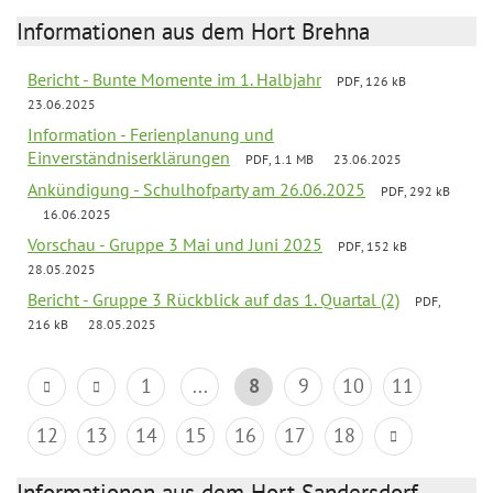
Informationen aus dem Hort Brehna
Bericht - Bunte Momente im 1. Halbjahr
PDF, 126 kB
23.06.2025
Information - Ferienplanung und
Einverständniserklärungen
PDF, 1.1 MB
23.06.2025
Ankündigung - Schulhofparty am 26.06.2025
PDF, 292 kB
16.06.2025
Vorschau - Gruppe 3 Mai und Juni 2025
PDF, 152 kB
28.05.2025
Bericht - Gruppe 3 Rückblick auf das 1. Quartal (2)
PDF,
216 kB
28.05.2025
1
...
8
9
10
11
12
13
14
15
16
17
18
Informationen aus dem Hort Sandersdorf