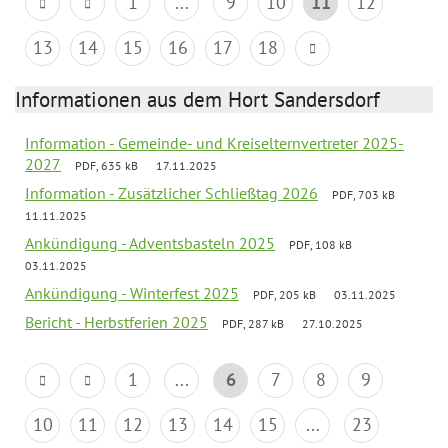
1
...
9
10
11
12
13
14
15
16
17
18
Informationen aus dem Hort Sandersdorf
Information - Gemeinde- und Kreiselternvertreter 2025-
2027
PDF, 635 kB
17.11.2025
Information - Zusätzlicher Schließtag 2026
PDF, 703 kB
11.11.2025
Ankündigung - Adventsbasteln 2025
PDF, 108 kB
03.11.2025
Ankündigung - Winterfest 2025
PDF, 205 kB
03.11.2025
Bericht - Herbstferien 2025
PDF, 287 kB
27.10.2025
1
...
6
7
8
9
10
11
12
13
14
15
...
23