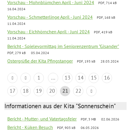
Vorschau - Mohnblümchen April - Juni 2024
PDF, 714 kB
16.04.2024
Vorschau - Schmetterlinge April - Juni 2024
PDF, 168 kB
11.04.2024
Vorschau - Eichhörnchen April - Juni 2024
PDF, 419 kB
11.04.2024
Bericht - Spielevormittag im Seniorenzentrum "Gisander"
PDF, 279 kB
05.04.2024
Ostergrüße der Kita Pfingstanger
PDF, 193 kB
28.03.2024
1
...
13
14
15
16
17
18
19
20
21
22
Informationen aus der Kita "Sonnenschein"
Bericht - Mutter- und Vatertagsfeier
PDF, 3 MB
02.06.2026
Bericht - Küken Besuch
PDF, 903 kB
06.05.2026