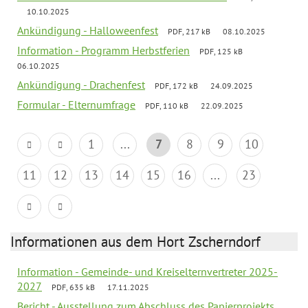
10.10.2025
Ankündigung - Halloweenfest
PDF, 217 kB
08.10.2025
Information - Programm Herbstferien
PDF, 125 kB
06.10.2025
Ankündigung - Drachenfest
PDF, 172 kB
24.09.2025
Formular - Elternumfrage
PDF, 110 kB
22.09.2025
1
...
7
8
9
10
11
12
13
14
15
16
...
23
Informationen aus dem Hort Zscherndorf
Information - Gemeinde- und Kreiselternvertreter 2025-
2027
PDF, 635 kB
17.11.2025
Bericht - Ausstellung zum Abschluss des Papierprojekts