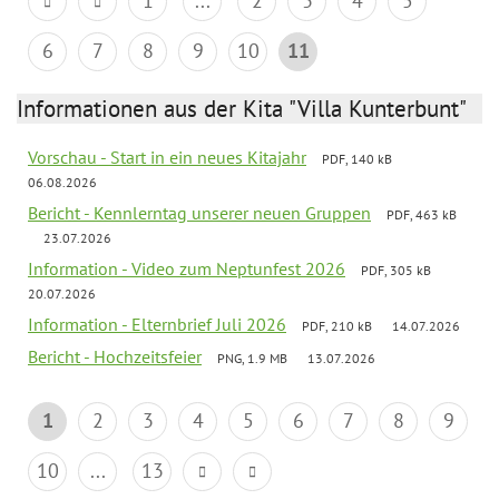
1
...
2
3
4
5
6
7
8
9
10
11
Informationen aus der Kita "Villa Kunterbunt"
Vorschau - Start in ein neues Kitajahr
PDF, 140 kB
06.08.2026
Bericht - Kennlerntag unserer neuen Gruppen
PDF, 463 kB
23.07.2026
Information - Video zum Neptunfest 2026
PDF, 305 kB
20.07.2026
Information - Elternbrief Juli 2026
PDF, 210 kB
14.07.2026
Bericht - Hochzeitsfeier
PNG, 1.9 MB
13.07.2026
1
2
3
4
5
6
7
8
9
10
...
13