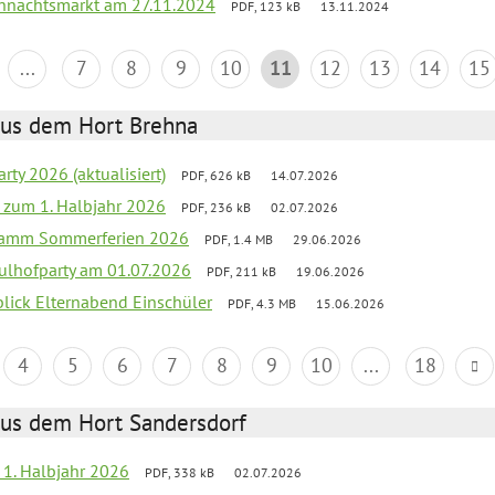
hnachtsmarkt am 27.11.2024
PDF, 123 kB
13.11.2024
...
7
8
9
10
11
12
13
14
15
aus dem Hort Brehna
rty 2026 (aktualisiert)
PDF, 626 kB
14.07.2026
ef zum 1. Halbjahr 2026
PDF, 236 kB
02.07.2026
gramm Sommerferien 2026
PDF, 1.4 MB
29.06.2026
ulhofparty am 01.07.2026
PDF, 211 kB
19.06.2026
blick Elternabend Einschüler
PDF, 4.3 MB
15.06.2026
4
5
6
7
8
9
10
...
18
aus dem Hort Sandersdorf
f 1. Halbjahr 2026
PDF, 338 kB
02.07.2026