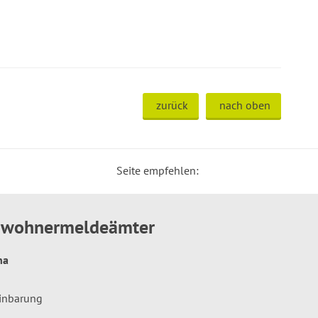
zurück
nach oben
Seite empfehlen:
inwohnermeldeämter
hna
einbarung