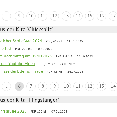
...
9
10
11
12
13
14
15
16
17
us der Kita "Glückspilz"
tzlicher Schließtag 2026
PDF, 703 kB
11.11.2025
terfest
PDF, 206 kB
10.10.2025
telnachmittag am 09.10.2025
PNG, 1.4 MB
06.10.2025
neues Youtube-Video
PDF, 121 kB
24.07.2025
bnisse der Elternumfrage
PDF, 3.8 MB
24.07.2025
...
6
7
8
9
10
11
12
13
14
us der Kita "Pfingstanger"
ahrsgrüße 2025
PDF, 102 kB
07.01.2025