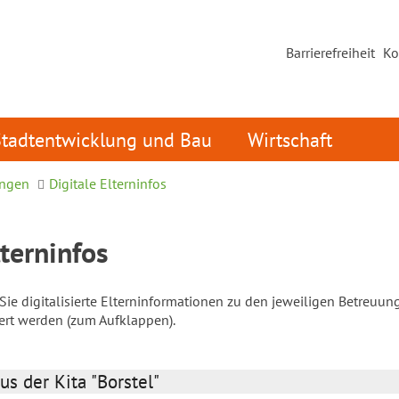
Barrierefreiheit
Ko
Stadtentwicklung und Bau
Wirtschaft
ungen
Digitale Elterninfos
lterninfos
ie digitalisierte Elterninformationen zu den jeweiligen Betreuun
iert werden (zum Aufklappen).
us der Kita "Borstel"