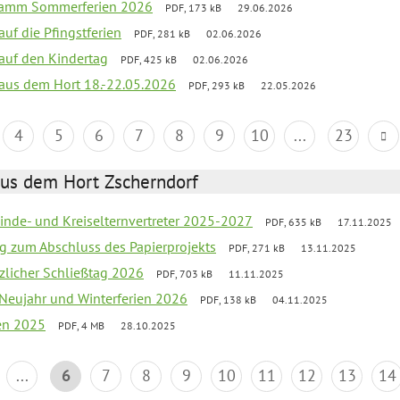
gramm Sommerferien 2026
PDF, 173 kB
29.06.2026
auf die Pfingstferien
PDF, 281 kB
02.06.2026
 auf den Kindertag
PDF, 425 kB
02.06.2026
k aus dem Hort 18.-22.05.2026
PDF, 293 kB
22.05.2026
4
5
6
7
8
9
10
...
23
aus dem Hort Zscherndorf
inde- und Kreiselternvertreter 2025-2027
PDF, 635 kB
17.11.2025
ng zum Abschluss des Papierprojekts
PDF, 271 kB
13.11.2025
tzlicher Schließtag 2026
PDF, 703 kB
11.11.2025
 Neujahr und Winterferien 2026
PDF, 138 kB
04.11.2025
ien 2025
PDF, 4 MB
28.10.2025
...
6
7
8
9
10
11
12
13
14