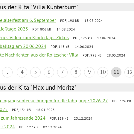
us der Kita "Villa Kunterbunt"
elalterfest am 6. September
PDF, 198 kB
15.08.2024
ließtage 2025
PDF, 806 kB
14.08.2024
neues Video zum Kindertags-Zirkus
PDF, 125 kB
17.06.2024
balltag am 20.06.2024
PDF, 143 kB
14.06.2024
te Nachrichten aus der Roitzscher Villa
PDF, 998 kB
28.05.2024
...
4
5
6
7
8
9
10
11
12
us der Kita "Max und Moritz"
uleingangsuntersuchungen für die Jahrgänge 2026-27
PDF, 126 kB
2025
PDF, 131 kB
16.01.2025
ef zum Jahresende 2024
PDF, 139 kB
23.12.2024
er 2024
PDF, 127 kB
02.12.2024