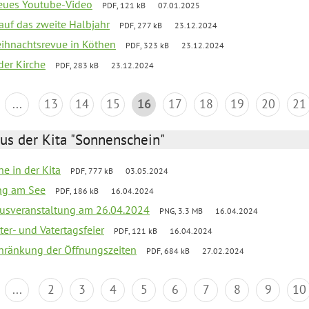
neues Youtube-Video
PDF, 121 kB
07.01.2025
 auf das zweite Halbjahr
PDF, 277 kB
23.12.2024
Weihnachtsrevue in Köthen
PDF, 323 kB
23.12.2024
der Kirche
PDF, 283 kB
23.12.2024
...
13
14
15
16
17
18
19
20
21
us der Kita "Sonnenschein"
he in der Kita
PDF, 777 kB
03.05.2024
ang am See
PDF, 186 kB
16.04.2024
kusveranstaltung am 26.04.2024
PNG, 3.3 MB
16.04.2024
er- und Vatertagsfeier
PDF, 121 kB
16.04.2024
chränkung der Öffnungszeiten
PDF, 684 kB
27.02.2024
...
2
3
4
5
6
7
8
9
10