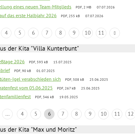
tellung eines neuen Team-Mitglieds
PDF, 2 MB
07.07.2026
 auf das erste Halbjahr 2026
PDF, 255 kB
07.07.2026
4
5
6
7
8
9
10
11
us der Kita "Villa Kunterbunt"
ießtage 2026
PDF, 593 kB
15.07.2025
brief
PDF, 90 kB
01.07.2025
rtüten-Igel verabschieden sich
PDF, 508 kB
25.06.2025
piratenfest vom 05.06.2025
PDF, 267 kB
25.06.2025
tenfamilienfest
PDF, 346 kB
19.05.2025
...
4
5
6
7
8
9
10
11
12
us der Kita "Max und Moritz"