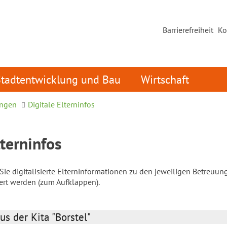
Barrierefreiheit
Ko
Stadtentwicklung und Bau
Wirtschaft
ungen
Digitale Elterninfos
lterninfos
ie digitalisierte Elterninformationen zu den jeweiligen Betreuun
iert werden (zum Aufklappen).
us der Kita "Borstel"