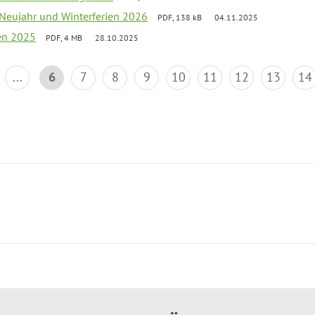
 Neujahr und Winterferien 2026
PDF, 138 kB
04.11.2025
ien 2025
PDF, 4 MB
28.10.2025
...
6
7
8
9
10
11
12
13
14