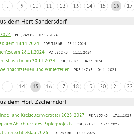
...
9
10
11
12
13
14
15
16
17
aus dem Hort Sandersdorf
t 2024
PDF, 249 kB
02.12.2024
k ab dem 18.11.2024
PDF, 386 kB
25.11.2024
terfest am 28.11.2024
PDF, 202 kB
11.11.2024
entsbasteln am 20.11.2024
PDF, 106 kB
04.11.2024
 Weihnachtsferien und Winterferien
PDF, 147 kB
04.11.2024
...
14
15
16
17
18
19
20
21
22
aus dem Hort Zscherndorf
inde- und Kreiselternvertreter 2025-2027
PDF, 635 kB
17.11.2025
ng zum Abschluss des Papierprojekts
PDF, 271 kB
13.11.2025
tzlicher Schließtag 2026
PDF, 703 kB
11.11.2025