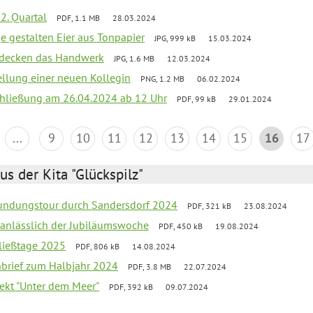
2. Quartal
PDF, 1.1 MB
28.03.2024
e gestalten Eier aus Tonpapier
JPG, 999 kB
15.03.2024
ntdecken das Handwerk
JPG, 1.6 MB
12.03.2024
ellung einer neuen Kollegin
PNG, 1.2 MB
06.02.2024
schließung am 26.04.2024 ab 12 Uhr
PDF, 99 kB
29.01.2024
...
9
10
11
12
13
14
15
16
17
us der Kita "Glückspilz"
undungstour durch Sandersdorf 2024
PDF, 321 kB
23.08.2024
g anlässlich der Jubiläumswoche
PDF, 450 kB
19.08.2024
ließtage 2025
PDF, 806 kB
14.08.2024
rnbrief zum Halbjahr 2024
PDF, 3.8 MB
22.07.2024
ekt "Unter dem Meer"
PDF, 392 kB
09.07.2024