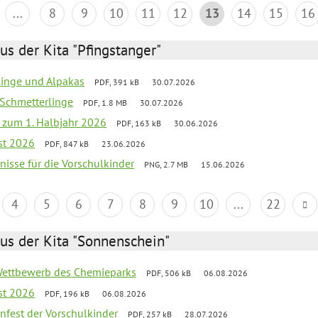
...
8
9
10
11
12
13
14
15
16
us der Kita "Pfingstanger"
rlinge und Alpakas
PDF, 391 kB
30.07.2026
 Schmetterlinge
PDF, 1.8 MB
30.07.2026
ef zum 1. Halbjahr 2026
PDF, 163 kB
30.06.2026
st 2026
PDF, 847 kB
23.06.2026
bnisse für die Vorschulkinder
PNG, 2.7 MB
15.06.2026
4
5
6
7
8
9
10
...
22
us der Kita "Sonnenschein"
 Wettbewerb des Chemieparks
PDF, 506 kB
06.08.2026
st 2026
PDF, 196 kB
06.08.2026
enfest der Vorschulkinder
PDF, 257 kB
28.07.2026