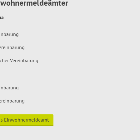
inwohnermeldeämter
hna
einbarung
ereinbarung
icher Vereinbarung
einbarung
ereinbarung
das Einwohnermeldeamt