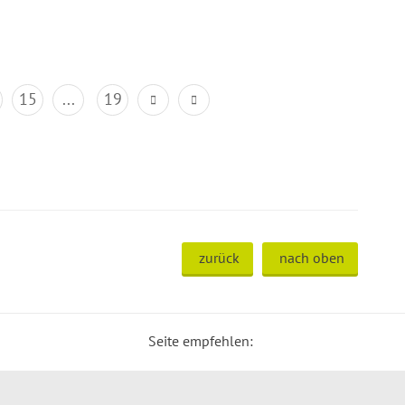
15
...
19
zurück
nach oben
Seite empfehlen: