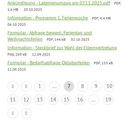
Ankündigung - Laternenumzug am 07.11.2025.pdf
PDF,
1.6 MB
20.10.2025
Information - Programm 1. Ferienwoche
PDF, 4.4 MB
06.10.2025
Formular - Abfrage bewegl. Ferientag und
Weihnachtsferien
PDF, 144 kB
02.10.2025
Information - Steckbrief zur Wahl der Elternvertretung
PNG, 269 kB
12.09.2025
Formular - Bedarfsabfrage Oktoberferien
PDF, 153 kB
12.09.2025
1
...
7
8
9
10
11
12
13
14
15
16
...
19