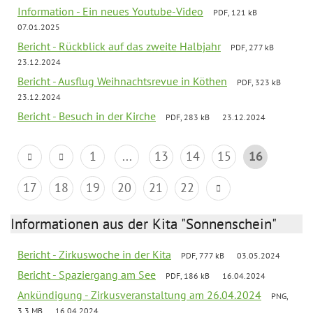
Information - Ein neues Youtube-Video
PDF, 121 kB
07.01.2025
Bericht - Rückblick auf das zweite Halbjahr
PDF, 277 kB
23.12.2024
Bericht - Ausflug Weihnachtsrevue in Köthen
PDF, 323 kB
23.12.2024
Bericht - Besuch in der Kirche
PDF, 283 kB
23.12.2024
1
...
13
14
15
16
17
18
19
20
21
22
Informationen aus der Kita "Sonnenschein"
Bericht - Zirkuswoche in der Kita
PDF, 777 kB
03.05.2024
Bericht - Spaziergang am See
PDF, 186 kB
16.04.2024
Ankündigung - Zirkusveranstaltung am 26.04.2024
PNG,
3.3 MB
16.04.2024