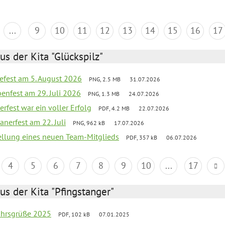
...
9
10
11
12
13
14
15
16
17
us der Kita "Glückspilz"
efest am 5. August 2026
PNG, 2.5 MB
31.07.2026
enfest am 29. Juli 2026
PNG, 1.3 MB
24.07.2026
erfest war ein voller Erfolg
PDF, 4.2 MB
22.07.2026
nerfest am 22. Juli
PNG, 962 kB
17.07.2026
tellung eines neuen Team-Mitglieds
PDF, 357 kB
06.07.2026
4
5
6
7
8
9
10
...
17
us der Kita "Pfingstanger"
ahrsgrüße 2025
PDF, 102 kB
07.01.2025