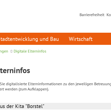
Barrierefreiheit
Ko
Stadtentwicklung und Bau
Wirtschaft
ungen
Digitale Elterninfos
lterninfos
ie digitalisierte Elterninformationen zu den jeweiligen Betreuun
iert werden (zum Aufklappen).
us der Kita "Borstel"