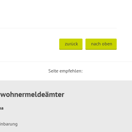
zurück
nach oben
Seite empfehlen:
inwohnermeldeämter
hna
einbarung