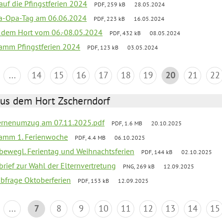
 auf die Pfingstferien 2024
PDF, 259 kB
28.05.2024
a-Opa-Tag am 06.06.2024
PDF, 223 kB
16.05.2024
s dem Hort vom 06.-08.05.2024
PDF, 432 kB
08.05.2024
ramm Pfingstferien 2024
PDF, 123 kB
03.05.2024
...
14
15
16
17
18
19
20
21
22
aus dem Hort Zscherndorf
ernenumzug am 07.11.2025.pdf
PDF, 1.6 MB
20.10.2025
ramm 1. Ferienwoche
PDF, 4.4 MB
06.10.2025
 bewegl. Ferientag und Weihnachtsferien
PDF, 144 kB
02.10.2025
brief zur Wahl der Elternvertretung
PNG, 269 kB
12.09.2025
abfrage Oktoberferien
PDF, 153 kB
12.09.2025
...
7
8
9
10
11
12
13
14
15