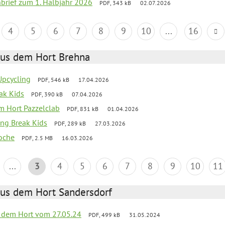
nbrief zum 1. Halbjahr 2026
PDF, 343 kB
02.07.2026
4
5
6
7
8
9
10
...
16
aus dem Hort Brehna
 Upcycling
PDF, 546 kB
17.04.2026
eak Kids
PDF, 390 kB
07.04.2026
 im Hort Pazzelclab
PDF, 831 kB
01.04.2026
ng Break Kids
PDF, 289 kB
27.03.2026
oche
PDF, 2.5 MB
16.03.2026
...
3
4
5
6
7
8
9
10
11
aus dem Hort Sandersdorf
s dem Hort vom 27.05.24
PDF, 499 kB
31.05.2024