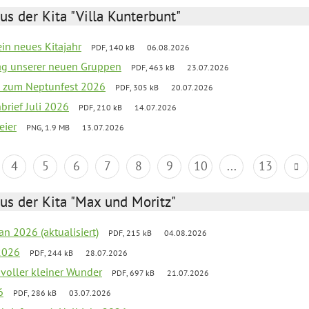
us der Kita "Villa Kunterbunt"
ein neues Kitajahr
PDF, 140 kB
06.08.2026
tag unserer neuen Gruppen
PDF, 463 kB
23.07.2026
o zum Neptunfest 2026
PDF, 305 kB
20.07.2026
nbrief Juli 2026
PDF, 210 kB
14.07.2026
eier
PNG, 1.9 MB
13.07.2026
4
5
6
7
8
9
10
...
13
us der Kita "Max und Moritz"
an 2026 (aktualisiert)
PDF, 215 kB
04.08.2026
2026
PDF, 244 kB
28.07.2026
 voller kleiner Wunder
PDF, 697 kB
21.07.2026
6
PDF, 286 kB
03.07.2026