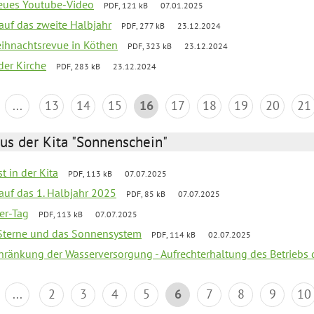
neues Youtube-Video
PDF, 121 kB
07.01.2025
 auf das zweite Halbjahr
PDF, 277 kB
23.12.2024
Weihnachtsrevue in Köthen
PDF, 323 kB
23.12.2024
der Kirche
PDF, 283 kB
23.12.2024
...
13
14
15
16
17
18
19
20
21
us der Kita "Sonnenschein"
t in der Kita
PDF, 113 kB
07.07.2025
 auf das 1. Halbjahr 2025
PDF, 85 kB
07.07.2025
ter-Tag
PDF, 113 kB
07.07.2025
, Sterne und das Sonnensystem
PDF, 114 kB
02.07.2025
chränkung der Wasserversorgung - Aufrechterhaltung des Betriebs 
...
2
3
4
5
6
7
8
9
10