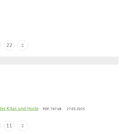
22
der Kitas und Horte
PDF, 707 kB
27.03.2025
11