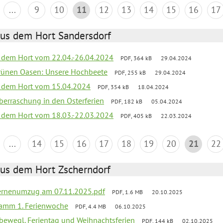
...
9
10
11
12
13
14
15
16
17
aus dem Hort Sandersdorf
s dem Hort vom 22.04.-26.04.2024
PDF, 364 kB
29.04.2024
grünen Oasen: Unsere Hochbeete
PDF, 255 kB
29.04.2024
s dem Hort vom 15.04.2024
PDF, 354 kB
18.04.2024
 Überraschung in den Osterferien
PDF, 182 kB
05.04.2024
s dem Hort vom 18.03.-22.03.2024
PDF, 405 kB
22.03.2024
...
14
15
16
17
18
19
20
21
22
aus dem Hort Zscherndorf
ernenumzug am 07.11.2025.pdf
PDF, 1.6 MB
20.10.2025
ramm 1. Ferienwoche
PDF, 4.4 MB
06.10.2025
 bewegl. Ferientag und Weihnachtsferien
PDF, 144 kB
02.10.2025