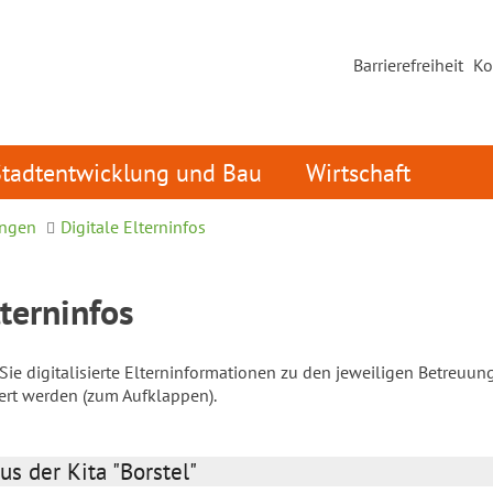
Barrierefreiheit
Ko
Stadtentwicklung und Bau
Wirtschaft
ungen
Digitale Elterninfos
lterninfos
ie digitalisierte Elterninformationen zu den jeweiligen Betreuun
iert werden (zum Aufklappen).
us der Kita "Borstel"