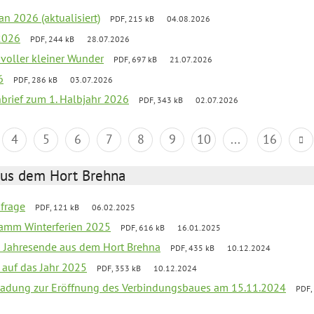
an 2026 (aktualisiert)
PDF, 215 kB
04.08.2026
2026
PDF, 244 kB
28.07.2026
 voller kleiner Wunder
PDF, 697 kB
21.07.2026
6
PDF, 286 kB
03.07.2026
nbrief zum 1. Halbjahr 2026
PDF, 343 kB
02.07.2026
4
5
6
7
8
9
10
...
16
aus dem Hort Brehna
bfrage
PDF, 121 kB
06.02.2025
ramm Winterferien 2025
PDF, 616 kB
16.01.2025
m Jahresende aus dem Hort Brehna
PDF, 435 kB
10.12.2024
 auf das Jahr 2025
PDF, 353 kB
10.12.2024
ladung zur Eröffnung des Verbindungsbaues am 15.11.2024
PDF,