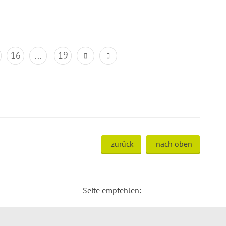
16
...
19
zurück
nach oben
Seite empfehlen: