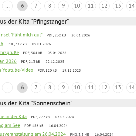
...
6
7
8
9
10
11
12
13
14
us der Kita "Pfingstanger"
-Insel "Fühl mich gut"
PDF, 232 kB
20.01.2026
26
PDF, 312 kB
09.01.2026
ahrsgrüße
PDF, 504 kB
05.01.2026
lan 2026
PDF, 213 kB
22.12.2025
s Youtube-Video
PDF, 120 kB
19.12.2025
...
6
7
8
9
10
11
12
13
14
us der Kita "Sonnenschein"
he in der Kita
PDF, 777 kB
03.05.2024
ang am See
PDF, 186 kB
16.04.2024
kusveranstaltung am 26.04.2024
PNG, 3.3 MB
16.04.2024