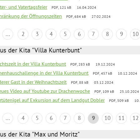
er- und Vatertagsfeier
PDF, 121 kB
16.04.2024
chränkung der Öffnungszeiten
PDF, 684 kB
27.02.2024
...
2
3
4
5
6
7
8
9
10
us der Kita "Villa Kunterbunt"
chtszeit in der Villa Kunterbunt
PDF, 283 kB
19.12.2024
chenhauschallenge in der Villa Kunterbunt
PDF, 457 kB
10.12.2024
derer Gast in der Weihnachtszeit
PDF, 88 kB
03.12.2024
neues Video auf Youtube zur Drachenwoche
PDF, 109 kB
25.10.2024
ertütenigel auf Exkursion auf dem Landgut Dobler
PDF, 509 kB
10
...
4
5
6
7
8
9
10
11
12
us der Kita "Max und Moritz"