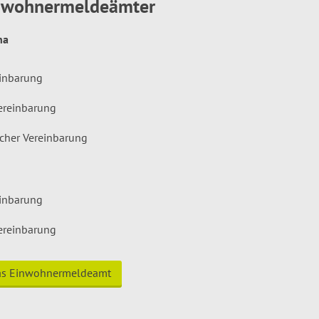
inwohnermeldeämter
hna
einbarung
ereinbarung
icher Vereinbarung
einbarung
ereinbarung
das Einwohnermeldeamt