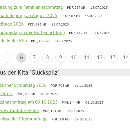
ladung zum Familiennachmittag
PDF, 287 kB
15.07.2025
onalbelegung ab August 2025
PDF, 102 kB
15.07.2025
ießtage 2026
PDF, 593 kB
15.07.2025
uppertag in der Horteinrichtung
PDF, 112 kB
07.07.2025
ude in der Kita
PDF, 408 kB
04.07.2025
...
6
7
8
9
10
11
12
13
14
us der Kita "Glückspilz"
tzlicher Schließtag 2026
PDF, 703 kB
11.11.2025
terfest
PDF, 206 kB
10.10.2025
telnachmittag am 09.10.2025
PNG, 1.4 MB
06.10.2025
neues Youtube-Video
PDF, 121 kB
24.07.2025
bnisse der Elternumfrage
PDF, 3.8 MB
24.07.2025