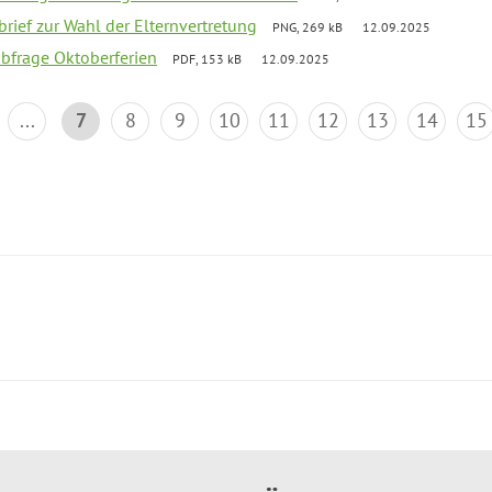
brief zur Wahl der Elternvertretung
PNG, 269 kB
12.09.2025
abfrage Oktoberferien
PDF, 153 kB
12.09.2025
...
7
8
9
10
11
12
13
14
15