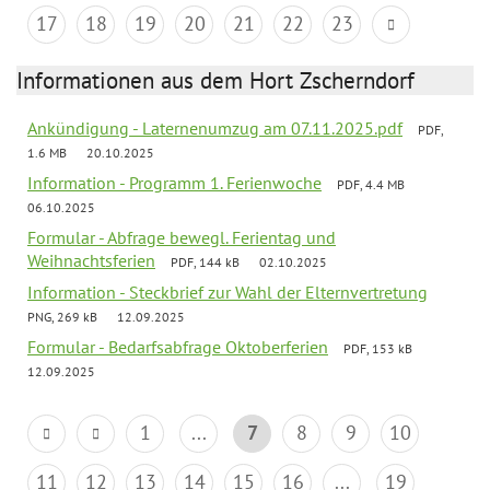
17
18
19
20
21
22
23
Informationen aus dem Hort Zscherndorf
Ankündigung - Laternenumzug am 07.11.2025.pdf
PDF,
1.6 MB
20.10.2025
Information - Programm 1. Ferienwoche
PDF, 4.4 MB
06.10.2025
Formular - Abfrage bewegl. Ferientag und
Weihnachtsferien
PDF, 144 kB
02.10.2025
Information - Steckbrief zur Wahl der Elternvertretung
PNG, 269 kB
12.09.2025
Formular - Bedarfsabfrage Oktoberferien
PDF, 153 kB
12.09.2025
1
...
7
8
9
10
11
12
13
14
15
16
...
19