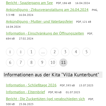
Bericht - Spaziergang am See
PDF, 186 kB
16.04.2024
Ankündigung - Zirkusveranstaltung am 26.04.2024
PNG,
3.3 MB
16.04.2024
Ankündigung - Mutter- und Vatertagsfeier
PDF, 121 kB
16.04.2024
Information - Einschränkung der Öffnungszeiten
PDF,
684 kB
27.02.2024
1
...
2
3
4
5
6
7
8
9
10
11
Informationen aus der Kita "Villa Kunterbunt"
Information - Schließtage 2026
PDF, 593 kB
15.07.2025
Information - Elternbrief
PDF, 90 kB
01.07.2025
Bericht - Die Zuckertüten-Igel verabschieden sich
PDF,
508 kB
25.06.2025