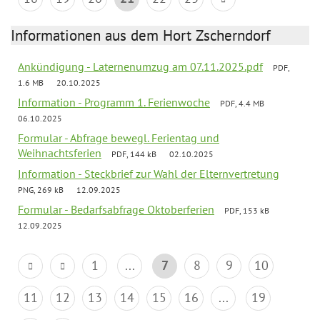
Informationen aus dem Hort Zscherndorf
Ankündigung - Laternenumzug am 07.11.2025.pdf
PDF,
1.6 MB
20.10.2025
Information - Programm 1. Ferienwoche
PDF, 4.4 MB
06.10.2025
Formular - Abfrage bewegl. Ferientag und
Weihnachtsferien
PDF, 144 kB
02.10.2025
Information - Steckbrief zur Wahl der Elternvertretung
PNG, 269 kB
12.09.2025
Formular - Bedarfsabfrage Oktoberferien
PDF, 153 kB
12.09.2025
1
...
7
8
9
10
11
12
13
14
15
16
...
19