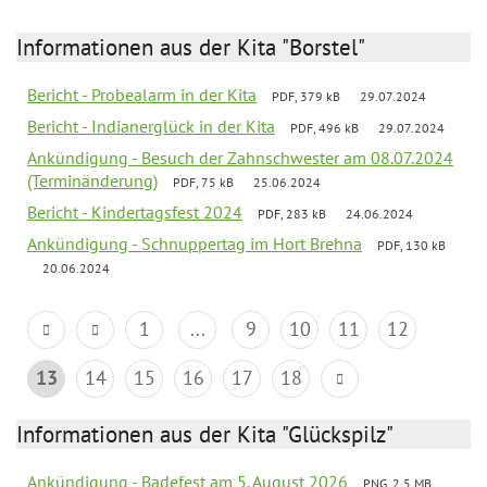
Informationen aus der Kita "Borstel"
Bericht - Probealarm in der Kita
PDF, 379 kB
29.07.2024
Bericht - Indianerglück in der Kita
PDF, 496 kB
29.07.2024
Ankündigung - Besuch der Zahnschwester am 08.07.2024
(Terminänderung)
PDF, 75 kB
25.06.2024
Bericht - Kindertagsfest 2024
PDF, 283 kB
24.06.2024
Ankündigung - Schnuppertag im Hort Brehna
PDF, 130 kB
20.06.2024
1
...
9
10
11
12
13
14
15
16
17
18
Informationen aus der Kita "Glückspilz"
Ankündigung - Badefest am 5. August 2026
PNG, 2.5 MB