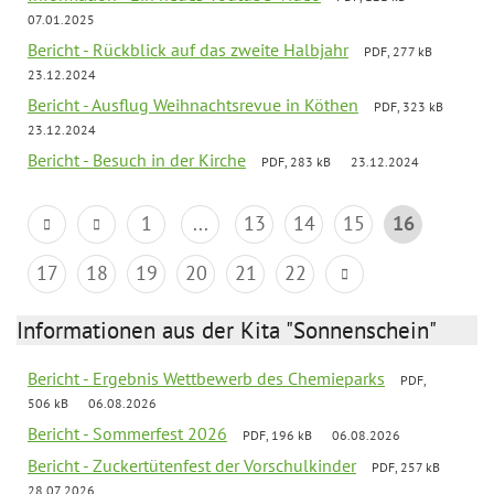
07.01.2025
Bericht - Rückblick auf das zweite Halbjahr
PDF, 277 kB
23.12.2024
Bericht - Ausflug Weihnachtsrevue in Köthen
PDF, 323 kB
23.12.2024
Bericht - Besuch in der Kirche
PDF, 283 kB
23.12.2024
1
...
13
14
15
16
17
18
19
20
21
22
Informationen aus der Kita "Sonnenschein"
Bericht - Ergebnis Wettbewerb des Chemieparks
PDF,
506 kB
06.08.2026
Bericht - Sommerfest 2026
PDF, 196 kB
06.08.2026
Bericht - Zuckertütenfest der Vorschulkinder
PDF, 257 kB
28.07.2026