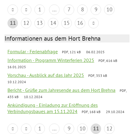
1
...
7
8
9
10
11
12
13
14
15
16
Informationen aus dem Hort Brehna
Formular - Ferienabfrage
PDF, 121 kB
06.02.2025
Information - Programm Winterferien 2025
PDF, 616 kB
16.01.2025
Vorschau - Ausblick auf das Jahr 2025
PDF, 353 kB
10.12.2024
Bericht - Grüße zum Jahresende aus dem Hort Brehna
PDF,
435 kB
10.12.2024
Ankündigung - Einladung zur Eröffnung des
Verbindungsbaues am 15.11.2024
PDF, 168 kB
29.10.2024
1
...
9
10
11
12