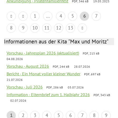
Ankündigung - Piratenfamilienfest
PDF, 346 kB
19.05.2025
1
...
4
5
6
7
8
9
10
11
12
13
Informationen aus der Kita "Max und Moritz"
Vorschau - Jahresplan 2026 (aktualisiert)
PDF, 215 kB
04.08.2026
Vorschau - August 2026
PDF, 244 kB
28.07.2026
Bericht - Ein Monat voller kleiner Wunder
PDF, 697 kB
21.07.2026
Vorschau - Juli 2026
PDF, 286 kB
03.07.2026
Information - Elternbrief zum 1. Halbjahr 2026
PDF, 343 kB
02.07.2026
1
2
3
4
5
6
7
8
9