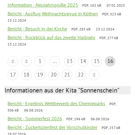
Information - Neujahrsgrüße 2025
PDF, 102 kB
07.01.2025
Bericht - Ausflug Weihnachtsrevue in Köthen
PDF, 323 kB
23.12.2024
Bericht - Besuch in der Kirche
PDF, 283 kB
23.12.2024
Bericht - Rückblick auf das zweite Halbjahr
PDF, 277 kB
23.12.2024
1
...
13
14
15
16
17
18
19
20
21
22
Informationen aus der Kita "Sonnenschein"
Bericht - Ergebnis Wettbewerb des Chemieparks
PDF,
506 kB
06.08.2026
Bericht - Sommerfest 2026
PDF, 196 kB
06.08.2026
Bericht - Zuckertütenfest der Vorschulkinder
PDF, 257 kB
28.07.2026