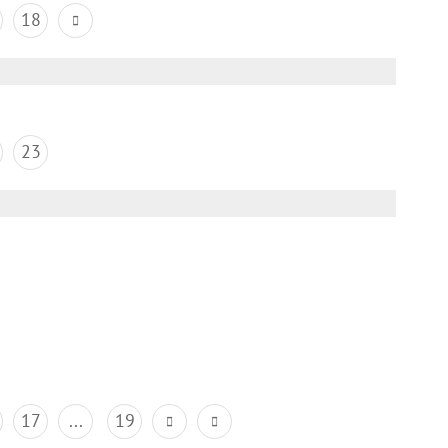
18
23
17
...
19