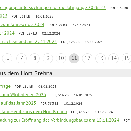
uleingangsuntersuchungen für die Jahrgänge 2026-27
PDF, 126 kB
2025
PDF, 131 kB
16.01.2025
ef zum Jahresende 2024
PDF, 139 kB
23.12.2024
er 2024
PDF, 127 kB
02.12.2024
hnachtsmarkt am 27.11.2024
PDF, 123 kB
13.11.2024
...
7
8
9
10
11
12
13
14
15
aus dem Hort Brehna
bfrage
PDF, 121 kB
06.02.2025
ramm Winterferien 2025
PDF, 616 kB
16.01.2025
 auf das Jahr 2025
PDF, 353 kB
10.12.2024
m Jahresende aus dem Hort Brehna
PDF, 435 kB
10.12.2024
ladung zur Eröffnung des Verbindungsbaues am 15.11.2024
PDF,