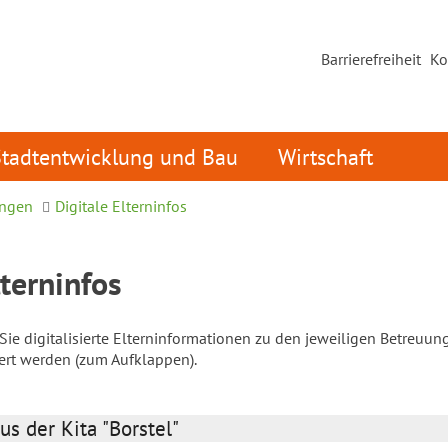
Barrierefreiheit
Ko
Stadtentwicklung und Bau
Wirtschaft
ungen
Digitale Elterninfos
lterninfos
ie digitalisierte Elterninformationen zu den jeweiligen Betreuun
iert werden (zum Aufklappen).
us der Kita "Borstel"