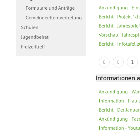
Ankündigung - Einl
Formulare und Anträge
Bericht - Projekt "
Gemeindeelternvertretung
Bericht - Jahresbri
Schulen
Vorschau - Jahrespl
Jugendbeirat
Bericht - Infotafel 
Freizeittreff
1
Informationen a
Ankündigung - Wan
Information - Frau 
Bericht - Der Janua
Ankündigung - Fas
Information - You