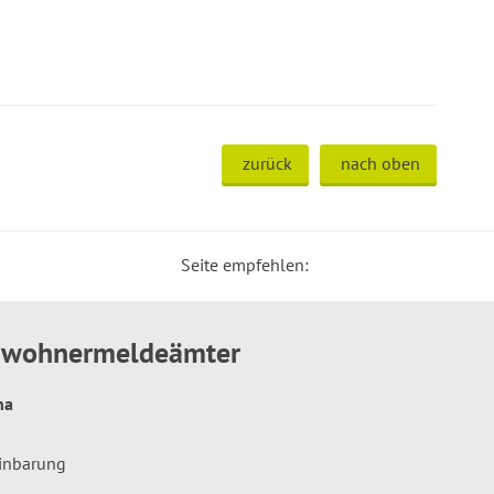
zurück
nach oben
Seite empfehlen:
inwohnermeldeämter
hna
einbarung