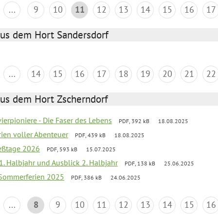
...
9
10
11
12
13
14
15
16
17
aus dem Hort Sandersdorf
...
14
15
16
17
18
19
20
21
22
aus dem Hort Zscherndorf
vierpioniere - Die Faser des Lebens
PDF, 392 kB
18.08.2025
rien voller Abenteuer
PDF, 439 kB
18.08.2025
ießtage 2026
PDF, 593 kB
15.07.2025
 1. Halbjahr und Ausblick 2. Halbjahr
PDF, 138 kB
25.06.2025
 Sommerferien 2025
PDF, 386 kB
24.06.2025
...
8
9
10
11
12
13
14
15
16