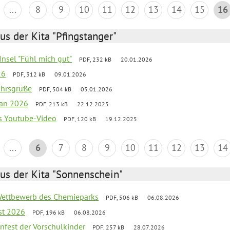
...
8
9
10
11
12
13
14
15
16
us der Kita "Pfingstanger"
-Insel "Fühl mich gut"
PDF, 232 kB
20.01.2026
26
PDF, 312 kB
09.01.2026
ahrsgrüße
PDF, 504 kB
05.01.2026
lan 2026
PDF, 213 kB
22.12.2025
s Youtube-Video
PDF, 120 kB
19.12.2025
...
6
7
8
9
10
11
12
13
14
us der Kita "Sonnenschein"
 Wettbewerb des Chemieparks
PDF, 506 kB
06.08.2026
st 2026
PDF, 196 kB
06.08.2026
enfest der Vorschulkinder
PDF, 257 kB
28.07.2026