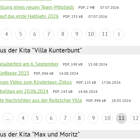
tellung eines neuen Team-Mitglieds
PDF, 2 MB
07.07.2026
 auf das erste Halbjahr 2026
PDF, 255 kB
07.07.2026
4
5
6
7
8
9
10
11
us der Kita "Villa Kunterbunt"
elalterfest am 6. September
PDF, 198 kB
15.08.2024
ließtage 2025
PDF, 806 kB
14.08.2024
neues Video zum Kindertags-Zirkus
PDF, 125 kB
17.06.2024
balltag am 20.06.2024
PDF, 143 kB
14.06.2024
te Nachrichten aus der Roitzscher Villa
PDF, 998 kB
28.05.2024
...
4
5
6
7
8
9
10
11
12
us der Kita "Max und Moritz"