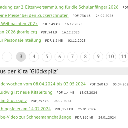
adung zur 2. Elternversammlung für die Schulanfänger 2026
PDF
kleine Meise" bei den Zuckerschnuten
PDF, 736 kB
24.02.2026
ef Weihnachten 2025
PDF, 149 kB
16.12.2025
an 2026 (korrigiert)
PDF, 54 kB
16.12.2025
zur Personaleinteilung
PDF, 1.2 MB
02.12.2025
...
3
4
5
6
7
8
9
10
11
us der Kita "Glückspilz"
derwochen vom 08.04.2024 bis 03.05.2024
PDF, 260 kB
05.04.20
Ludwig ist neue Kitaleitung
PDF, 1.4 MB
13.03.2024
r im Glückspilz
PDF, 297 kB
06.02.2024
chingsfeier am 14.02.2024
PDF, 153 kB
25.01.2024
tube-Video zur Schneemannchallenge
PDF, 160 kB
24.01.2024