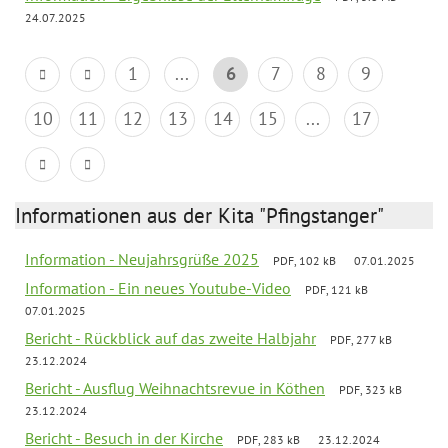
24.07.2025
1
...
6
7
8
9
10
11
12
13
14
15
...
17
Informationen aus der Kita "Pfingstanger"
Information - Neujahrsgrüße 2025
PDF, 102 kB
07.01.2025
Information - Ein neues Youtube-Video
PDF, 121 kB
07.01.2025
Bericht - Rückblick auf das zweite Halbjahr
PDF, 277 kB
23.12.2024
Bericht - Ausflug Weihnachtsrevue in Köthen
PDF, 323 kB
23.12.2024
Bericht - Besuch in der Kirche
PDF, 283 kB
23.12.2024