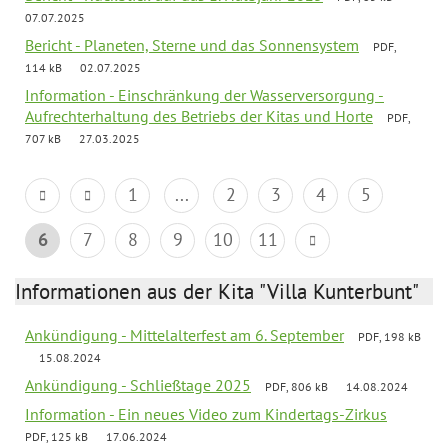
07.07.2025
Bericht - Planeten, Sterne und das Sonnensystem
PDF,
114 kB
02.07.2025
Information - Einschränkung der Wasserversorgung -
Aufrechterhaltung des Betriebs der Kitas und Horte
PDF,
707 kB
27.03.2025
1
...
2
3
4
5
6
7
8
9
10
11
Informationen aus der Kita "Villa Kunterbunt"
Ankündigung - Mittelalterfest am 6. September
PDF, 198 kB
15.08.2024
Ankündigung - Schließtage 2025
PDF, 806 kB
14.08.2024
Information - Ein neues Video zum Kindertags-Zirkus
PDF, 125 kB
17.06.2024