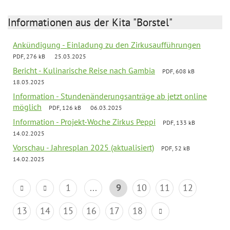
Informationen aus der Kita "Borstel"
Ankündigung - Einladung zu den Zirkusaufführungen
PDF, 276 kB
25.03.2025
Bericht - Kulinarische Reise nach Gambia
PDF, 608 kB
18.03.2025
Information - Stundenänderungsanträge ab jetzt online
möglich
PDF, 126 kB
06.03.2025
Information - Projekt-Woche Zirkus Peppi
PDF, 133 kB
14.02.2025
Vorschau - Jahresplan 2025 (aktualisiert)
PDF, 52 kB
14.02.2025
1
...
9
10
11
12
13
14
15
16
17
18