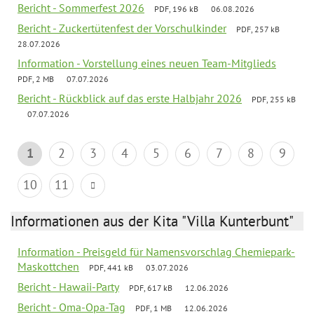
Bericht - Sommerfest 2026
PDF, 196 kB
06.08.2026
Bericht - Zuckertütenfest der Vorschulkinder
PDF, 257 kB
28.07.2026
Information - Vorstellung eines neuen Team-Mitglieds
PDF, 2 MB
07.07.2026
Bericht - Rückblick auf das erste Halbjahr 2026
PDF, 255 kB
07.07.2026
1
2
3
4
5
6
7
8
9
10
11
Informationen aus der Kita "Villa Kunterbunt"
Information - Preisgeld für Namensvorschlag Chemiepark-
Maskottchen
PDF, 441 kB
03.07.2026
Bericht - Hawaii-Party
PDF, 617 kB
12.06.2026
Bericht - Oma-Opa-Tag
PDF, 1 MB
12.06.2026