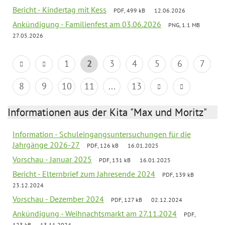
Bericht - Kindertag mit Kess
PDF, 499 kB
12.06.2026
Ankündigung - Familienfest am 03.06.2026
PNG, 1.1 MB
27.05.2026
1
2
3
4
5
6
7
8
9
10
11
...
13
Informationen aus der Kita "Max und Moritz"
Information - Schuleingangsuntersuchungen für die
Jahrgänge 2026-27
PDF, 126 kB
16.01.2025
Vorschau - Januar 2025
PDF, 131 kB
16.01.2025
Bericht - Elternbrief zum Jahresende 2024
PDF, 139 kB
23.12.2024
Vorschau - Dezember 2024
PDF, 127 kB
02.12.2024
Ankündigung - Weihnachtsmarkt am 27.11.2024
PDF,
123 kB
13.11.2024