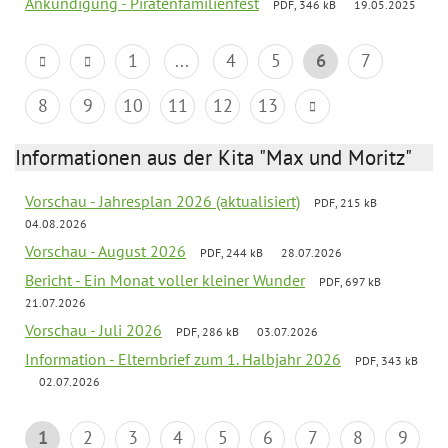
Ankündigung - Piratenfamilienfest
PDF, 346 kB
19.05.2025
1
...
4
5
6
7
8
9
10
11
12
13
Informationen aus der Kita "Max und Moritz"
Vorschau - Jahresplan 2026 (aktualisiert)
PDF, 215 kB
04.08.2026
Vorschau - August 2026
PDF, 244 kB
28.07.2026
Bericht - Ein Monat voller kleiner Wunder
PDF, 697 kB
21.07.2026
Vorschau - Juli 2026
PDF, 286 kB
03.07.2026
Information - Elternbrief zum 1. Halbjahr 2026
PDF, 343 kB
02.07.2026
1
2
3
4
5
6
7
8
9