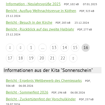
Information - Neujahrsgrüße 2025
PDF, 102 kB
07.01.2025
Bericht - Ausflug Weihnachtsrevue in Köthen
PDF, 323 kB
23.12.2024
Bericht - Besuch in der Kirche
PDF, 283 kB
23.12.2024
Bericht - Rückblick auf das zweite Halbjahr
PDF, 277 kB
23.12.2024
1
...
13
14
15
16
17
18
19
20
21
22
Informationen aus der Kita "Sonnenschein"
Bericht - Ergebnis Wettbewerb des Chemieparks
PDF,
506 kB
06.08.2026
Bericht - Sommerfest 2026
PDF, 196 kB
06.08.2026
Bericht - Zuckertütenfest der Vorschulkinder
PDF, 257 kB
28.07.2026