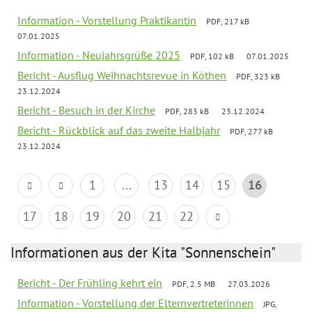
Information - Vorstellung Praktikantin
PDF, 217 kB
07.01.2025
Information - Neujahrsgrüße 2025
PDF, 102 kB
07.01.2025
Bericht - Ausflug Weihnachtsrevue in Köthen
PDF, 323 kB
23.12.2024
Bericht - Besuch in der Kirche
PDF, 283 kB
23.12.2024
Bericht - Rückblick auf das zweite Halbjahr
PDF, 277 kB
23.12.2024
1
...
13
14
15
16
17
18
19
20
21
22
Informationen aus der Kita "Sonnenschein"
Bericht - Der Frühling kehrt ein
PDF, 2.5 MB
27.03.2026
Information - Vorstellung der Elternvertreterinnen
JPG,