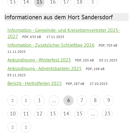
13
14
15
16
17
18
Informationen aus dem Hort Sandersdorf
Information - Gemeinde- und Kreiselternvertreter 2025-
2027
PDF, 635 kB
17.11.2025
Information - Zusätzlicher Schließtag 2026
PDF, 703 kB
11.11.2025
Ankündigung - Winterfest 2025
PDF, 205 kB
03.11.2025
Ankündigung - Adventsbasteln 2025
PDF, 108 kB
03.11.2025
Bericht - Herbstferien 2025
PDF, 287 kB
27.10.2025
1
...
6
7
8
9
10
11
12
13
14
15
...
23