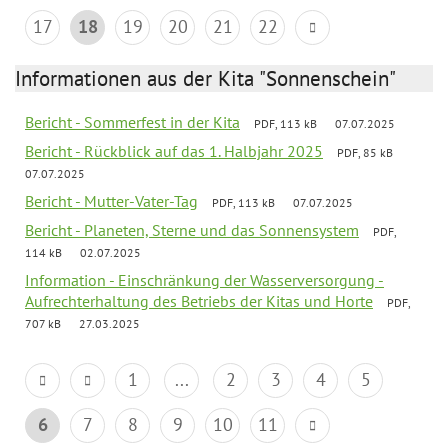
17
18
19
20
21
22
Informationen aus der Kita "Sonnenschein"
Bericht - Sommerfest in der Kita
PDF, 113 kB
07.07.2025
Bericht - Rückblick auf das 1. Halbjahr 2025
PDF, 85 kB
07.07.2025
Bericht - Mutter-Vater-Tag
PDF, 113 kB
07.07.2025
Bericht - Planeten, Sterne und das Sonnensystem
PDF,
114 kB
02.07.2025
Information - Einschränkung der Wasserversorgung -
Aufrechterhaltung des Betriebs der Kitas und Horte
PDF,
707 kB
27.03.2025
1
...
2
3
4
5
6
7
8
9
10
11