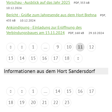
Vorschau - Ausblick auf das Jahr 2025
PDF, 353 kB
10.12.2024
Bericht - Grüße zum Jahresende aus dem Hort Brehna
PDF,
435 kB
10.12.2024
Ankündigung - Einladung zur Eröffnung des
Verbindungsbaues am 15.11.2024
PDF, 168 kB
29.10.2024
1
...
9
10
11
12
13
14
15
16
17
18
Informationen aus dem Hort Sandersdorf
1
...
14
15
16
17
18
19
20
21
22
23