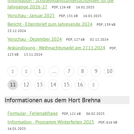
Information - Schuleingangsuntersuchungen für die
Jahrgänge 2026-27
PDF, 126 kB
16.01.2025
Vorschau - Januar 2025
PDF, 131 kB
16.01.2025
Bericht - Elternbrief zum Jahresende 2024
PDF, 139 kB
23.12.2024
Vorschau - Dezember 2024
PDF, 127 kB
02.12.2024
Ankündigung - Weihnachtsmarkt am 27.11.2024
PDF,
123 kB
13.11.2024
1
...
7
8
9
10
11
12
13
14
15
16
Informationen aus dem Hort Brehna
Formular - Ferienabfrage
PDF, 121 kB
06.02.2025
Information - Programm Winterferien 2025
PDF, 616 kB
16.01.2025