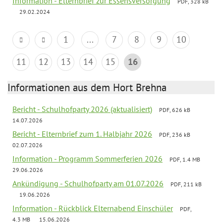
Information - Elternbrief zur Essensversorgung
PDF, 328 kB
29.02.2024
1
...
7
8
9
10
11
12
13
14
15
16
Informationen aus dem Hort Brehna
Bericht - Schulhofparty 2026 (aktualisiert)
PDF, 626 kB
14.07.2026
Bericht - Elternbrief zum 1. Halbjahr 2026
PDF, 236 kB
02.07.2026
Information - Programm Sommerferien 2026
PDF, 1.4 MB
29.06.2026
Ankündigung - Schulhofparty am 01.07.2026
PDF, 211 kB
19.06.2026
Information - Rückblick Elternabend Einschüler
PDF,
4.3 MB
15.06.2026