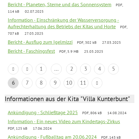
Bericht - Planeten, Sterne und das Sonnensystem
PDF,
114 kB
02.07.2025
Information - Einschränkung der Wasserversorgung -
Aufrechterhaltung des Betriebs der Kitas und Horte
PDF,
707 kB
27.03.2025
Bericht - Ausflug zum Igelmizzi
PDF, 302 kB
27.03.2025
Bericht - Faschingsfest
PDF, 5.9 MB
25.03.2025
1
...
2
3
4
5
6
7
8
9
10
11
Informationen aus der Kita "Villa Kunterbunt"
Ankündigung - Schließtage 2025
PDF, 806 kB
14.08.2024
Information - Ein neues Video zum Kindertags-Zirkus
PDF, 125 kB
17.06.2024
Ankündigung - Fußballtag am 20.06.2024
PDF, 143 kB