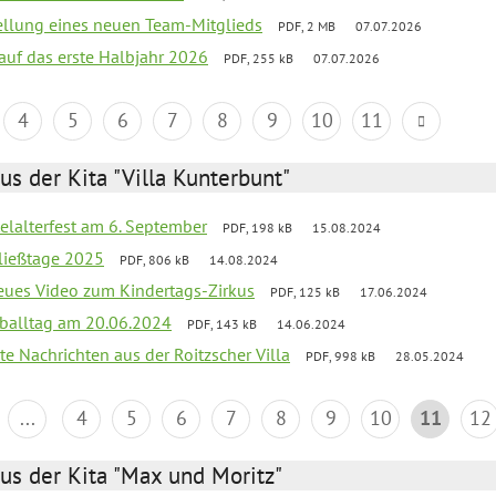
tellung eines neuen Team-Mitglieds
PDF, 2 MB
07.07.2026
 auf das erste Halbjahr 2026
PDF, 255 kB
07.07.2026
4
5
6
7
8
9
10
11
us der Kita "Villa Kunterbunt"
elalterfest am 6. September
PDF, 198 kB
15.08.2024
ließtage 2025
PDF, 806 kB
14.08.2024
neues Video zum Kindertags-Zirkus
PDF, 125 kB
17.06.2024
balltag am 20.06.2024
PDF, 143 kB
14.06.2024
te Nachrichten aus der Roitzscher Villa
PDF, 998 kB
28.05.2024
...
4
5
6
7
8
9
10
11
12
us der Kita "Max und Moritz"