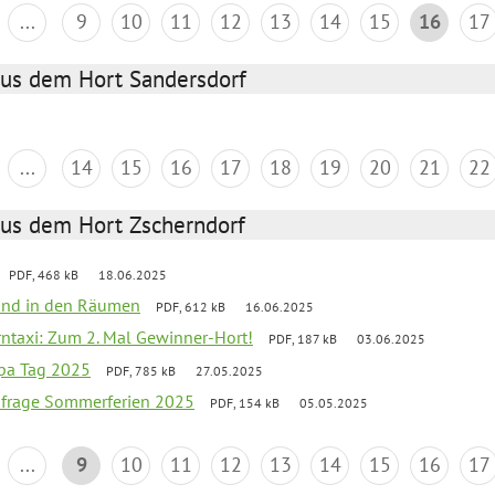
...
9
10
11
12
13
14
15
16
17
aus dem Hort Sandersdorf
...
14
15
16
17
18
19
20
21
22
aus dem Hort Zscherndorf
PDF, 468 kB
18.06.2025
 Wind in den Räumen
PDF, 612 kB
16.06.2025
erntaxi: Zum 2. Mal Gewinner-Hort!
PDF, 187 kB
03.06.2025
pa Tag 2025
PDF, 785 kB
27.05.2025
bfrage Sommerferien 2025
PDF, 154 kB
05.05.2025
...
9
10
11
12
13
14
15
16
17