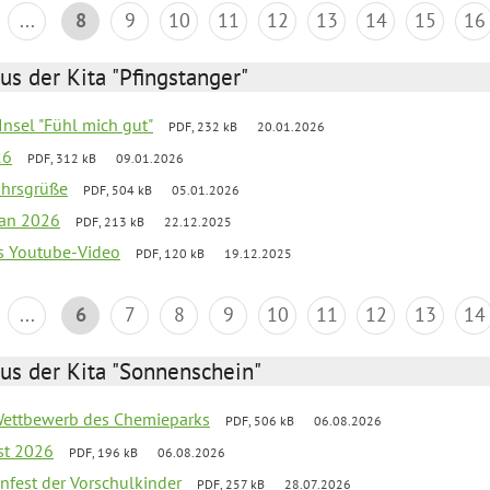
...
8
9
10
11
12
13
14
15
16
us der Kita "Pfingstanger"
-Insel "Fühl mich gut"
PDF, 232 kB
20.01.2026
26
PDF, 312 kB
09.01.2026
ahrsgrüße
PDF, 504 kB
05.01.2026
lan 2026
PDF, 213 kB
22.12.2025
s Youtube-Video
PDF, 120 kB
19.12.2025
...
6
7
8
9
10
11
12
13
14
us der Kita "Sonnenschein"
 Wettbewerb des Chemieparks
PDF, 506 kB
06.08.2026
st 2026
PDF, 196 kB
06.08.2026
enfest der Vorschulkinder
PDF, 257 kB
28.07.2026