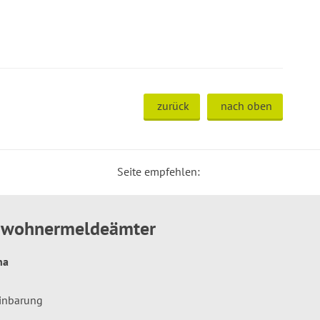
zurück
nach oben
Seite empfehlen:
inwohnermeldeämter
hna
einbarung