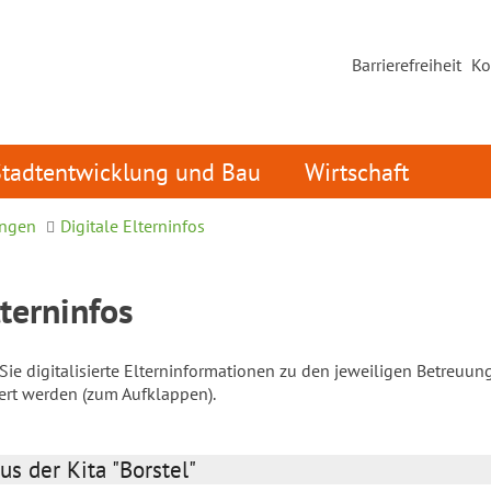
Barrierefreiheit
Ko
Stadtentwicklung und Bau
Wirtschaft
ungen
Digitale Elterninfos
lterninfos
ie digitalisierte Elterninformationen zu den jeweiligen Betreuun
iert werden (zum Aufklappen).
us der Kita "Borstel"