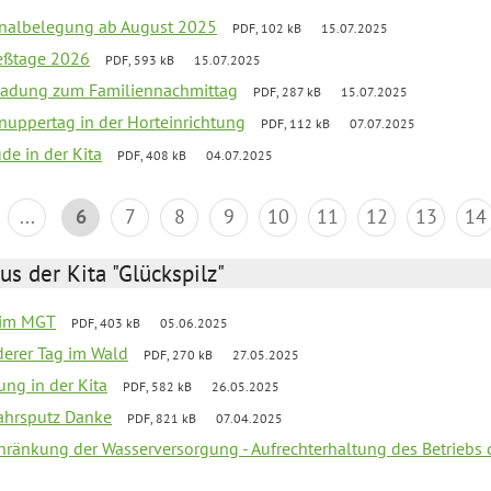
onalbelegung ab August 2025
PDF, 102 kB
15.07.2025
ießtage 2026
PDF, 593 kB
15.07.2025
ladung zum Familiennachmittag
PDF, 287 kB
15.07.2025
uppertag in der Horteinrichtung
PDF, 112 kB
07.07.2025
ude in der Kita
PDF, 408 kB
04.07.2025
...
6
7
8
9
10
11
12
13
14
us der Kita "Glückspilz"
 im MGT
PDF, 403 kB
05.06.2025
derer Tag im Wald
PDF, 270 kB
27.05.2025
ung in der Kita
PDF, 582 kB
26.05.2025
jahrsputz Danke
PDF, 821 kB
07.04.2025
chränkung der Wasserversorgung - Aufrechterhaltung des Betriebs 