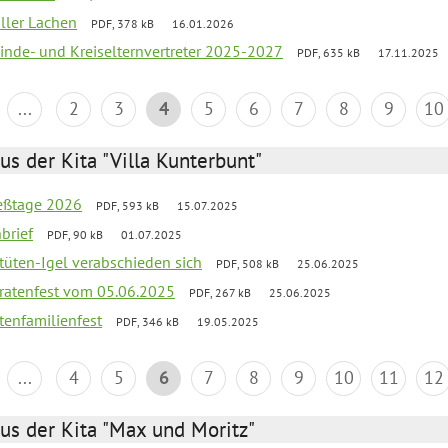
oller Lachen
PDF, 378 kB
16.01.2026
inde- und Kreiselternvertreter 2025-2027
PDF, 635 kB
17.11.2025
...
2
3
4
5
6
7
8
9
10
us der Kita "Villa Kunterbunt"
ießtage 2026
PDF, 593 kB
15.07.2025
brief
PDF, 90 kB
01.07.2025
rtüten-Igel verabschieden sich
PDF, 508 kB
25.06.2025
piratenfest vom 05.06.2025
PDF, 267 kB
25.06.2025
tenfamilienfest
PDF, 346 kB
19.05.2025
...
4
5
6
7
8
9
10
11
12
us der Kita "Max und Moritz"