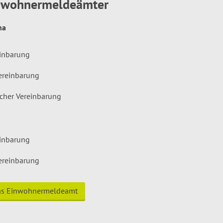
inwohnermeldeämter
hna
einbarung
ereinbarung
icher Vereinbarung
einbarung
ereinbarung
das Einwohnermeldeamt