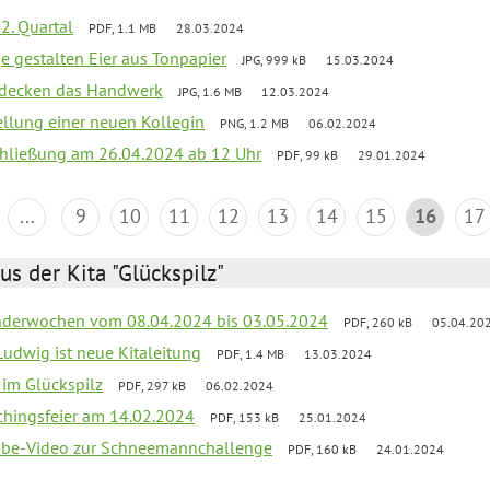
2. Quartal
PDF, 1.1 MB
28.03.2024
e gestalten Eier aus Tonpapier
JPG, 999 kB
15.03.2024
ntdecken das Handwerk
JPG, 1.6 MB
12.03.2024
ellung einer neuen Kollegin
PNG, 1.2 MB
06.02.2024
schließung am 26.04.2024 ab 12 Uhr
PDF, 99 kB
29.01.2024
...
9
10
11
12
13
14
15
16
17
us der Kita "Glückspilz"
derwochen vom 08.04.2024 bis 03.05.2024
PDF, 260 kB
05.04.20
Ludwig ist neue Kitaleitung
PDF, 1.4 MB
13.03.2024
r im Glückspilz
PDF, 297 kB
06.02.2024
chingsfeier am 14.02.2024
PDF, 153 kB
25.01.2024
tube-Video zur Schneemannchallenge
PDF, 160 kB
24.01.2024