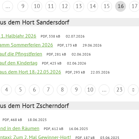
...
9
10
11
12
13
14
15
16
17
aus dem Hort Sandersdorf
f 1. Halbjahr 2026
PDF, 338 kB
02.07.2026
gramm Sommerferien 2026
PDF, 173 kB
29.06.2026
auf die Pfingstferien
PDF, 281 kB
02.06.2026
 auf den Kindertag
PDF, 425 kB
02.06.2026
k aus dem Hort 18.-22.05.2026
PDF, 293 kB
22.05.2026
4
5
6
7
8
9
10
...
23
aus dem Hort Zscherndorf
PDF, 468 kB
18.06.2025
 Wind in den Räumen
PDF, 612 kB
16.06.2025
erntaxi: Zum 2. Mal Gewinner-Hort!
PDF, 187 kB
03.06.2025