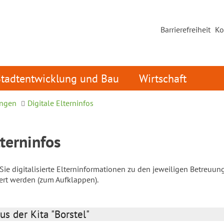
Barrierefreiheit
Ko
Stadtentwicklung und Bau
Wirtschaft
ungen
Digitale Elterninfos
lterninfos
ie digitalisierte Elterninformationen zu den jeweiligen Betreuun
iert werden (zum Aufklappen).
us der Kita "Borstel"