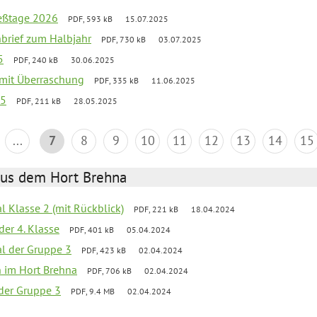
ießtage 2026
PDF, 593 kB
15.07.2025
nbrief zum Halbjahr
PDF, 730 kB
03.07.2025
5
PDF, 240 kB
30.06.2025
g mit Überraschung
PDF, 335 kB
11.06.2025
25
PDF, 211 kB
28.05.2025
...
7
8
9
10
11
12
13
14
15
aus dem Hort Brehna
al Klasse 2 (mit Rückblick)
PDF, 221 kB
18.04.2024
der 4. Klasse
PDF, 401 kB
05.04.2024
al der Gruppe 3
PDF, 423 kB
02.04.2024
en im Hort Brehna
PDF, 706 kB
02.04.2024
l der Gruppe 3
PDF, 9.4 MB
02.04.2024