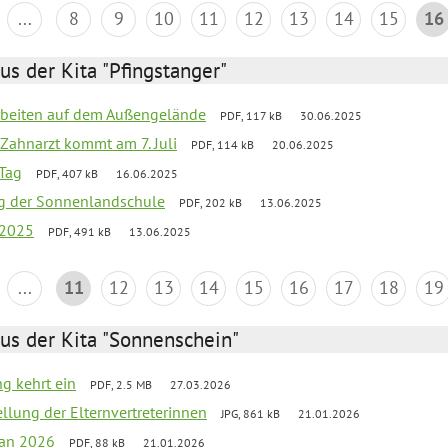
...
8
9
10
11
12
13
14
15
16
us der Kita "Pfingstanger"
arbeiten auf dem Außengelände
PDF, 117 kB
30.06.2025
Zahnarzt kommt am 7. Juli
PDF, 114 kB
20.06.2025
Tag
PDF, 407 kB
16.06.2025
ung der Sonnenlandschule
PDF, 202 kB
13.06.2025
 2025
PDF, 491 kB
13.06.2025
...
11
12
13
14
15
16
17
18
19
us der Kita "Sonnenschein"
ng kehrt ein
PDF, 2.5 MB
27.03.2026
ellung der Elternvertreterinnen
JPG, 861 kB
21.01.2026
lan 2026
PDF, 88 kB
21.01.2026