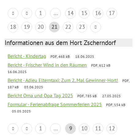
1
...
14
15
16
17
18
19
20
21
22
23
Informationen aus dem Hort Zscherndorf
Bericht - Kindertag
PDF, 468 kB
18.06.2025
Bericht - Frischer Wind in den Räumen
PDF, 612 kB
16.06.2025
Bericht - Adieu Elterntaxi: Zum 2. Mal Gewinner-Hort!
PDF,
187 kB
03.06.2025
Bericht Oma und Opa Tag 2025
PDF, 785 kB
27.05.2025
Formular - Ferienabfrage Sommerferien 2025
PDF, 154 kB
05.05.2025
1
...
9
10
11
12