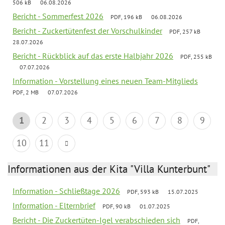
506 kB
06.08.2026
Bericht - Sommerfest 2026
PDF, 196 kB
06.08.2026
Bericht - Zuckertütenfest der Vorschulkinder
PDF, 257 kB
28.07.2026
Bericht - Rückblick auf das erste Halbjahr 2026
PDF, 255 kB
07.07.2026
Information - Vorstellung eines neuen Team-Mitglieds
PDF, 2 MB
07.07.2026
1
2
3
4
5
6
7
8
9
10
11
Informationen aus der Kita "Villa Kunterbunt"
Information - Schließtage 2026
PDF, 593 kB
15.07.2025
Information - Elternbrief
PDF, 90 kB
01.07.2025
Bericht - Die Zuckertüten-Igel verabschieden sich
PDF,