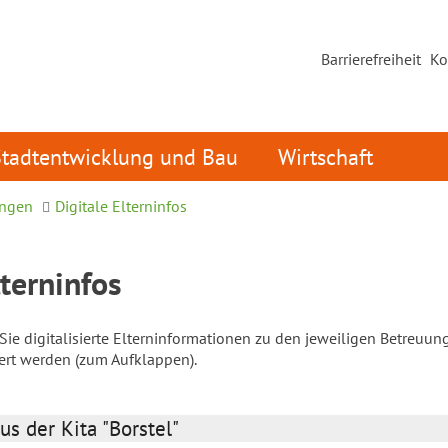
Barrierefreiheit
Ko
Stadtentwicklung und Bau
Wirtschaft
ungen
Digitale Elterninfos
lterninfos
ie digitalisierte Elterninformationen zu den jeweiligen Betreuun
iert werden (zum Aufklappen).
us der Kita "Borstel"