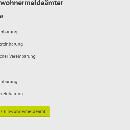
inwohnermeldeämter
hna
einbarung
ereinbarung
icher Vereinbarung
einbarung
ereinbarung
das Einwohnermeldeamt