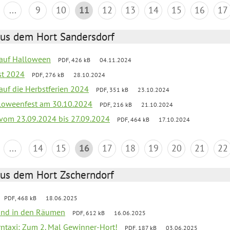
...
9
10
11
12
13
14
15
16
17
aus dem Hort Sandersdorf
k auf Halloween
PDF, 426 kB
04.11.2024
st 2024
PDF, 276 kB
28.10.2024
 auf die Herbstferien 2024
PDF, 351 kB
23.10.2024
loweenfest am 30.10.2024
PDF, 216 kB
21.10.2024
k vom 23.09.2024 bis 27.09.2024
PDF, 464 kB
17.10.2024
...
14
15
16
17
18
19
20
21
22
aus dem Hort Zscherndorf
PDF, 468 kB
18.06.2025
 Wind in den Räumen
PDF, 612 kB
16.06.2025
erntaxi: Zum 2. Mal Gewinner-Hort!
PDF, 187 kB
03.06.2025