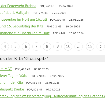
ei der Feuerwehr Brehna
PDF, 769 kB
25.06.2026
 auf das 1. Halbjahr
PDF, 271 kB
25.06.2026
uppertag im Hort am 16. Juli
PDF, 290 kB
23.06.2026
 und 15. Geburtstag der Kita
PNG, 2.2 MB
10.06.2026
rnabend für Einschüler im Hort
PDF, 4 MB
20.05.2026
4
5
6
7
8
9
10
...
18
us der Kita "Glückspilz"
 im MGT
PDF, 403 kB
05.06.2025
derer Tag im Wald
PDF, 270 kB
27.05.2025
ung in der Kita
PDF, 582 kB
26.05.2025
jahrsputz Danke
PDF, 821 kB
07.04.2025
chränkung der Wasserversorgung - Aufrechterhaltung des Betriebs 