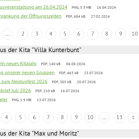
kusveranstaltung am 26.04.2024
PNG, 3.3 MB
16.04.2024
chränkung der Öffnungszeiten
PDF, 684 kB
27.02.2024
...
2
3
4
5
6
7
8
9
10
us der Kita "Villa Kunterbunt"
ein neues Kitajahr
PDF, 140 kB
06.08.2026
tag unserer neuen Gruppen
PDF, 463 kB
23.07.2026
o zum Neptunfest 2026
PDF, 305 kB
20.07.2026
nbrief Juli 2026
PDF, 210 kB
14.07.2026
eier
PNG, 1.9 MB
13.07.2026
4
5
6
7
8
9
10
...
13
us der Kita "Max und Moritz"