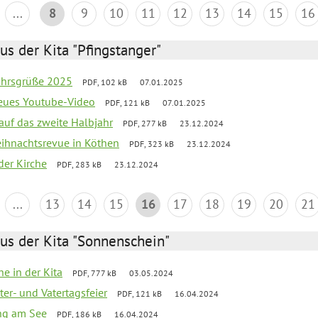
...
8
9
10
11
12
13
14
15
16
us der Kita "Pfingstanger"
ahrsgrüße 2025
PDF, 102 kB
07.01.2025
neues Youtube-Video
PDF, 121 kB
07.01.2025
 auf das zweite Halbjahr
PDF, 277 kB
23.12.2024
Weihnachtsrevue in Köthen
PDF, 323 kB
23.12.2024
der Kirche
PDF, 283 kB
23.12.2024
...
13
14
15
16
17
18
19
20
21
us der Kita "Sonnenschein"
he in der Kita
PDF, 777 kB
03.05.2024
er- und Vatertagsfeier
PDF, 121 kB
16.04.2024
ang am See
PDF, 186 kB
16.04.2024