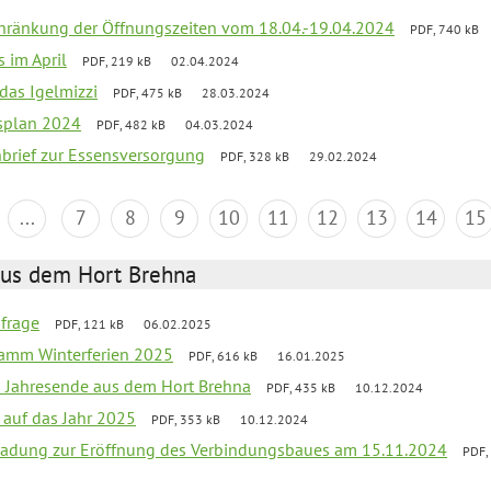
chränkung der Öffnungszeiten vom 18.04.-19.04.2024
PDF, 740 kB
s im April
PDF, 219 kB
02.04.2024
 das Igelmizzi
PDF, 475 kB
28.03.2024
esplan 2024
PDF, 482 kB
04.03.2024
nbrief zur Essensversorgung
PDF, 328 kB
29.02.2024
...
7
8
9
10
11
12
13
14
15
aus dem Hort Brehna
bfrage
PDF, 121 kB
06.02.2025
ramm Winterferien 2025
PDF, 616 kB
16.01.2025
m Jahresende aus dem Hort Brehna
PDF, 435 kB
10.12.2024
 auf das Jahr 2025
PDF, 353 kB
10.12.2024
ladung zur Eröffnung des Verbindungsbaues am 15.11.2024
PDF,