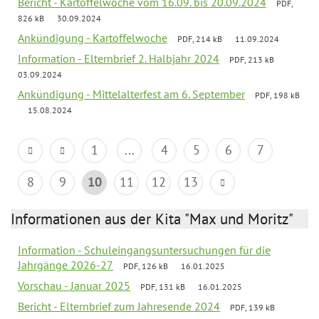
Bericht - Kartoffelwoche vom 16.09. bis 20.09.2024
PDF,
826 kB
30.09.2024
Ankündigung - Kartoffelwoche
PDF, 214 kB
11.09.2024
Information - Elternbrief 2. Halbjahr 2024
PDF, 213 kB
03.09.2024
Ankündigung - Mittelalterfest am 6. September
PDF, 198 kB
15.08.2024
1
...
4
5
6
7
8
9
10
11
12
13
Informationen aus der Kita "Max und Moritz"
Information - Schuleingangsuntersuchungen für die
Jahrgänge 2026-27
PDF, 126 kB
16.01.2025
Vorschau - Januar 2025
PDF, 131 kB
16.01.2025
Bericht - Elternbrief zum Jahresende 2024
PDF, 139 kB