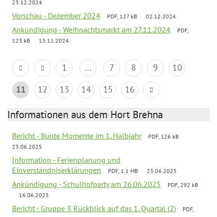
23.12.2024
Vorschau - Dezember 2024
PDF, 127 kB
02.12.2024
Ankündigung - Weihnachtsmarkt am 27.11.2024
PDF,
123 kB
13.11.2024
1
...
7
8
9
10
11
12
13
14
15
16
Informationen aus dem Hort Brehna
Bericht - Bunte Momente im 1. Halbjahr
PDF, 126 kB
23.06.2025
Information - Ferienplanung und
Einverständniserklärungen
PDF, 1.1 MB
23.06.2025
Ankündigung - Schulhofparty am 26.06.2025
PDF, 292 kB
16.06.2025
Bericht - Gruppe 3 Rückblick auf das 1. Quartal (2)
PDF,