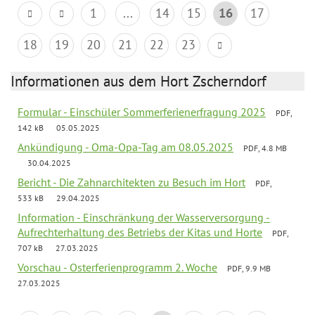
1
...
14
15
16
17
18
19
20
21
22
23
Informationen aus dem Hort Zscherndorf
Formular - Einschüler Sommerferienerfragung 2025
PDF,
142 kB
05.05.2025
Ankündigung - Oma-Opa-Tag am 08.05.2025
PDF, 4.8 MB
30.04.2025
Bericht - Die Zahnarchitekten zu Besuch im Hort
PDF,
533 kB
29.04.2025
Information - Einschränkung der Wasserversorgung -
Aufrechterhaltung des Betriebs der Kitas und Horte
PDF,
707 kB
27.03.2025
Vorschau - Osterferienprogramm 2. Woche
PDF, 9.9 MB
27.03.2025