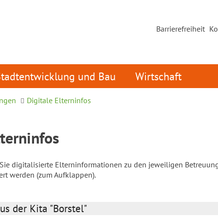
Barrierefreiheit
Ko
Stadtentwicklung und Bau
Wirtschaft
ungen
Digitale Elterninfos
lterninfos
ie digitalisierte Elterninformationen zu den jeweiligen Betreuun
iert werden (zum Aufklappen).
us der Kita "Borstel"