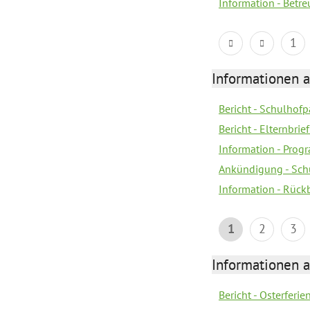
Information - Bet
1
Informationen 
Bericht - Schulhofpa
Bericht - Elternbri
Information - Pro
Ankündigung - Sch
Information - Rück
1
2
3
Informationen 
Bericht - Osterferi