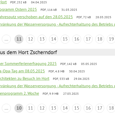
Hort
PDF, 252 kB
04.04.2025
programm Ostern 2025
PDF, 116 kB
31.03.2025
jahresputz verschoben auf den 28.05.2025
PDF, 72 kB
28.03.2025
chränkung der Wasserversorgung - Aufrechterhaltung des Betriebs 
...
11
12
13
14
15
16
17
18
19
aus dem Hort Zscherndorf
üler Sommerferienerfragung 2025
PDF, 142 kB
05.05.2025
a-Opa-Tag am 08.05.2025
PDF, 4.8 MB
30.04.2025
rchitekten zu Besuch im Hort
PDF, 533 kB
29.04.2025
chränkung der Wasserversorgung - Aufrechterhaltung des Betriebs 
rienprogramm 2. Woche
PDF, 9.9 MB
27.03.2025
...
10
11
12
13
14
15
16
17
18