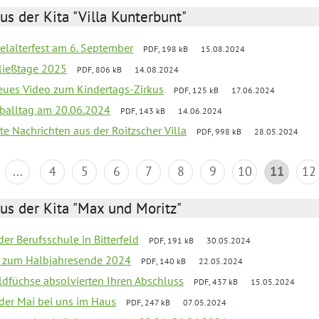
us der Kita "Villa Kunterbunt"
elalterfest am 6. September
PDF, 198 kB
15.08.2024
ließtage 2025
PDF, 806 kB
14.08.2024
neues Video zum Kindertags-Zirkus
PDF, 125 kB
17.06.2024
balltag am 20.06.2024
PDF, 143 kB
14.06.2024
te Nachrichten aus der Roitzscher Villa
PDF, 998 kB
28.05.2024
...
4
5
6
7
8
9
10
11
12
us der Kita "Max und Moritz"
der Berufsschule in Bitterfeld
PDF, 191 kB
30.05.2024
ief zum Halbjahresende 2024
PDF, 140 kB
22.05.2024
aldfüchse absolvierten Ihren Abschluss
PDF, 437 kB
15.05.2024
 der Mai bei uns im Haus
PDF, 247 kB
07.05.2024