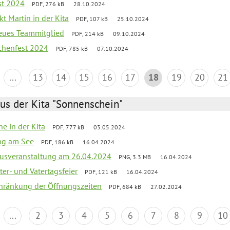
st 2024
PDF, 276 kB
28.10.2024
t Martin in der Kita
PDF, 107 kB
25.10.2024
neues Teammitglied
PDF, 214 kB
09.10.2024
chenfest 2024
PDF, 785 kB
07.10.2024
...
13
14
15
16
17
18
19
20
21
us der Kita "Sonnenschein"
he in der Kita
PDF, 777 kB
03.05.2024
ang am See
PDF, 186 kB
16.04.2024
kusveranstaltung am 26.04.2024
PNG, 3.3 MB
16.04.2024
er- und Vatertagsfeier
PDF, 121 kB
16.04.2024
chränkung der Öffnungszeiten
PDF, 684 kB
27.02.2024
...
2
3
4
5
6
7
8
9
10