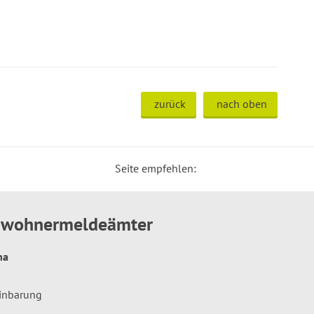
zurück
nach oben
Seite empfehlen:
inwohnermeldeämter
hna
einbarung