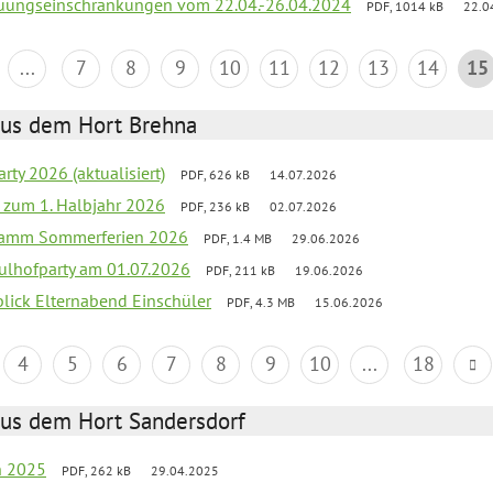
reuungseinschränkungen vom 22.04.-26.04.2024
PDF, 1014 kB
22.0
...
7
8
9
10
11
12
13
14
15
aus dem Hort Brehna
rty 2026 (aktualisiert)
PDF, 626 kB
14.07.2026
ef zum 1. Halbjahr 2026
PDF, 236 kB
02.07.2026
gramm Sommerferien 2026
PDF, 1.4 MB
29.06.2026
ulhofparty am 01.07.2026
PDF, 211 kB
19.06.2026
blick Elternabend Einschüler
PDF, 4.3 MB
15.06.2026
4
5
6
7
8
9
10
...
18
aus dem Hort Sandersdorf
en 2025
PDF, 262 kB
29.04.2025