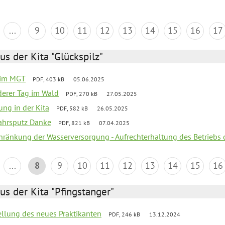
...
9
10
11
12
13
14
15
16
17
us der Kita "Glückspilz"
 im MGT
PDF, 403 kB
05.06.2025
derer Tag im Wald
PDF, 270 kB
27.05.2025
ung in der Kita
PDF, 582 kB
26.05.2025
jahrsputz Danke
PDF, 821 kB
07.04.2025
chränkung der Wasserversorgung - Aufrechterhaltung des Betriebs 
...
8
9
10
11
12
13
14
15
16
us der Kita "Pfingstanger"
tellung des neues Praktikanten
PDF, 246 kB
13.12.2024