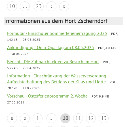
10
...
23
Informationen aus dem Hort Zscherndorf
Formular - Einschüler Sommerferienerfragung 2025
PDF,
142 kB
05.05.2025
Ankündigung - Oma-Opa-Tag am 08.05.2025
PDF, 4.8 MB
30.04.2025
Bericht - Die Zahnarchitekten zu Besuch im Hort
PDF,
533 kB
29.04.2025
Information - Einschränkung der Wasserversorgung -
Aufrechterhaltung des Betriebs der Kitas und Horte
PDF,
707 kB
27.03.2025
Vorschau - Osterferienprogramm 2. Woche
PDF, 9.9 MB
27.03.2025
1
...
10
11
12
13