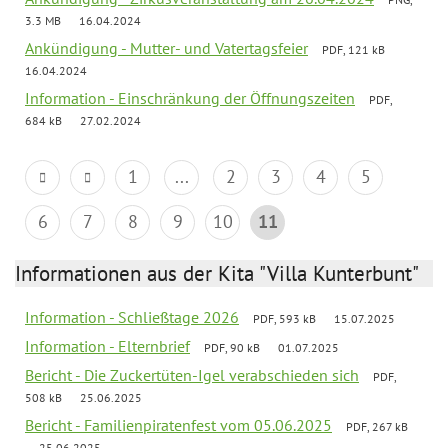
3.3 MB
16.04.2024
Ankündigung - Mutter- und Vatertagsfeier
PDF, 121 kB
16.04.2024
Information - Einschränkung der Öffnungszeiten
PDF,
684 kB
27.02.2024
1
...
2
3
4
5
6
7
8
9
10
11
Informationen aus der Kita "Villa Kunterbunt"
Information - Schließtage 2026
PDF, 593 kB
15.07.2025
Information - Elternbrief
PDF, 90 kB
01.07.2025
Bericht - Die Zuckertüten-Igel verabschieden sich
PDF,
508 kB
25.06.2025
Bericht - Familienpiratenfest vom 05.06.2025
PDF, 267 kB
25.06.2025