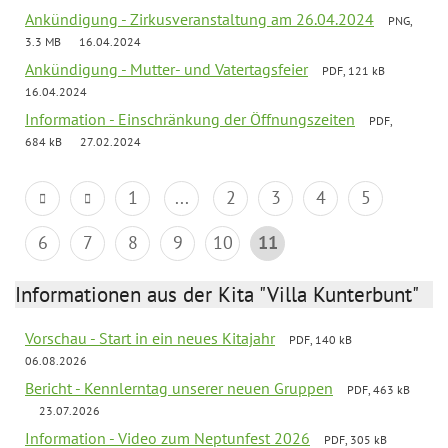
Ankündigung - Zirkusveranstaltung am 26.04.2024
PNG,
3.3 MB
16.04.2024
Ankündigung - Mutter- und Vatertagsfeier
PDF, 121 kB
16.04.2024
Information - Einschränkung der Öffnungszeiten
PDF,
684 kB
27.02.2024
1
...
2
3
4
5
6
7
8
9
10
11
Informationen aus der Kita "Villa Kunterbunt"
Vorschau - Start in ein neues Kitajahr
PDF, 140 kB
06.08.2026
Bericht - Kennlerntag unserer neuen Gruppen
PDF, 463 kB
23.07.2026
Information - Video zum Neptunfest 2026
PDF, 305 kB