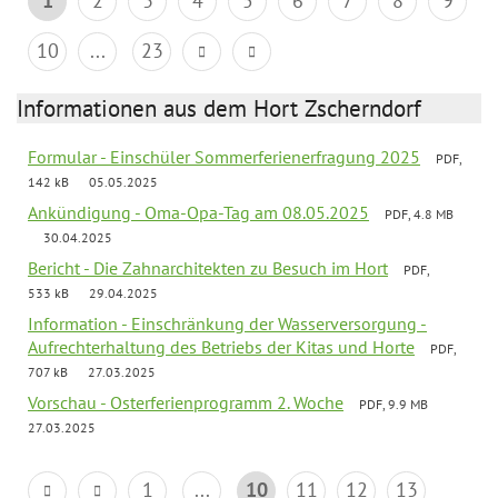
1
2
3
4
5
6
7
8
9
10
...
23
Informationen aus dem Hort Zscherndorf
Formular - Einschüler Sommerferienerfragung 2025
PDF,
142 kB
05.05.2025
Ankündigung - Oma-Opa-Tag am 08.05.2025
PDF, 4.8 MB
30.04.2025
Bericht - Die Zahnarchitekten zu Besuch im Hort
PDF,
533 kB
29.04.2025
Information - Einschränkung der Wasserversorgung -
Aufrechterhaltung des Betriebs der Kitas und Horte
PDF,
707 kB
27.03.2025
Vorschau - Osterferienprogramm 2. Woche
PDF, 9.9 MB
27.03.2025
1
...
10
11
12
13