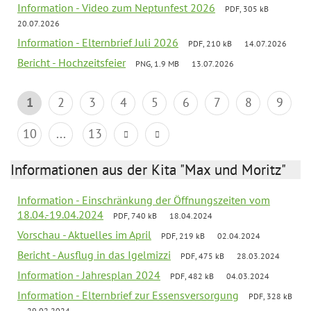
Information - Video zum Neptunfest 2026
PDF, 305 kB
20.07.2026
Information - Elternbrief Juli 2026
PDF, 210 kB
14.07.2026
Bericht - Hochzeitsfeier
PNG, 1.9 MB
13.07.2026
1
2
3
4
5
6
7
8
9
10
...
13
Informationen aus der Kita "Max und Moritz"
Information - Einschränkung der Öffnungszeiten vom
18.04.-19.04.2024
PDF, 740 kB
18.04.2024
Vorschau - Aktuelles im April
PDF, 219 kB
02.04.2024
Bericht - Ausflug in das Igelmizzi
PDF, 475 kB
28.03.2024
Information - Jahresplan 2024
PDF, 482 kB
04.03.2024
Information - Elternbrief zur Essensversorgung
PDF, 328 kB
29.02.2024