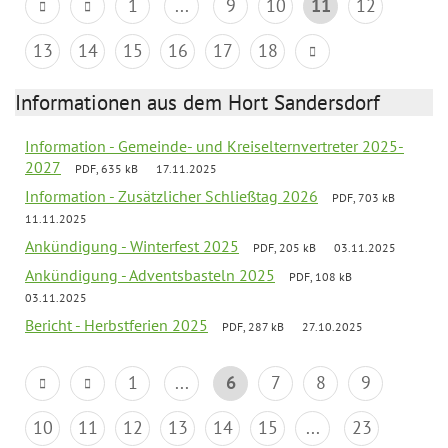
1
...
9
10
11
12
13
14
15
16
17
18
Informationen aus dem Hort Sandersdorf
Information - Gemeinde- und Kreiselternvertreter 2025-
2027
PDF, 635 kB
17.11.2025
Information - Zusätzlicher Schließtag 2026
PDF, 703 kB
11.11.2025
Ankündigung - Winterfest 2025
PDF, 205 kB
03.11.2025
Ankündigung - Adventsbasteln 2025
PDF, 108 kB
03.11.2025
Bericht - Herbstferien 2025
PDF, 287 kB
27.10.2025
1
...
6
7
8
9
10
11
12
13
14
15
...
23