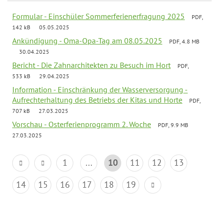
Formular - Einschüler Sommerferienerfragung 2025
PDF,
142 kB
05.05.2025
Ankündigung - Oma-Opa-Tag am 08.05.2025
PDF, 4.8 MB
30.04.2025
Bericht - Die Zahnarchitekten zu Besuch im Hort
PDF,
533 kB
29.04.2025
Information - Einschränkung der Wasserversorgung -
Aufrechterhaltung des Betriebs der Kitas und Horte
PDF,
707 kB
27.03.2025
Vorschau - Osterferienprogramm 2. Woche
PDF, 9.9 MB
27.03.2025
1
...
10
11
12
13
14
15
16
17
18
19