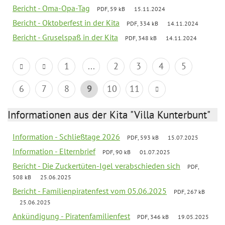
Bericht - Oma-Opa-Tag
PDF, 59 kB
15.11.2024
Bericht - Oktoberfest in der Kita
PDF, 334 kB
14.11.2024
Bericht - Gruselspaß in der Kita
PDF, 348 kB
14.11.2024
1
...
2
3
4
5
6
7
8
9
10
11
Informationen aus der Kita "Villa Kunterbunt"
Information - Schließtage 2026
PDF, 593 kB
15.07.2025
Information - Elternbrief
PDF, 90 kB
01.07.2025
Bericht - Die Zuckertüten-Igel verabschieden sich
PDF,
508 kB
25.06.2025
Bericht - Familienpiratenfest vom 05.06.2025
PDF, 267 kB
25.06.2025
Ankündigung - Piratenfamilienfest
PDF, 346 kB
19.05.2025