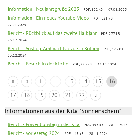
Information - Neujahrsgrüße 2025
PDF, 102 kB
07.01.2025
Information - Ein neues Youtube-Video
PDF, 121 kB
07.01.2025
Bericht - Rückblick auf das zweite Halbjahr
PDF, 277 kB
23.12.2024
Bericht - Ausflug Weihnachtsrevue in Köthen
PDF, 323 kB
23.12.2024
Bericht - Besuch in der Kirche
PDF, 283 kB
23.12.2024
1
...
13
14
15
16
17
18
19
20
21
22
Informationen aus der Kita "Sonnenschein"
Bericht - Präventionstag in der Kita
PNG, 353 kB
28.11.2024
Bericht - Vorlesetag 2024
PDF, 145 kB
28.11.2024