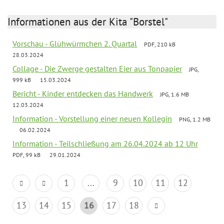
Informationen aus der Kita "Borstel"
Vorschau - Glühwürmchen 2. Quartal
PDF, 210 kB
28.03.2024
Collage - Die Zwerge gestalten Eier aus Tonpapier
JPG,
999 kB
15.03.2024
Bericht - Kinder entdecken das Handwerk
JPG, 1.6 MB
12.03.2024
Information - Vorstellung einer neuen Kollegin
PNG, 1.2 MB
06.02.2024
Information - Teilschließung am 26.04.2024 ab 12 Uhr
PDF, 99 kB
29.01.2024
1
...
9
10
11
12
13
14
15
16
17
18