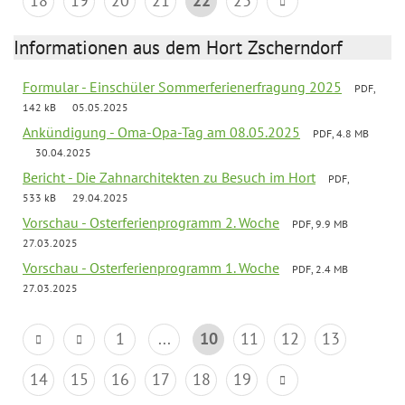
18
19
20
21
22
23
Informationen aus dem Hort Zscherndorf
Formular - Einschüler Sommerferienerfragung 2025
PDF,
142 kB
05.05.2025
Ankündigung - Oma-Opa-Tag am 08.05.2025
PDF, 4.8 MB
30.04.2025
Bericht - Die Zahnarchitekten zu Besuch im Hort
PDF,
533 kB
29.04.2025
Vorschau - Osterferienprogramm 2. Woche
PDF, 9.9 MB
27.03.2025
Vorschau - Osterferienprogramm 1. Woche
PDF, 2.4 MB
27.03.2025
1
...
10
11
12
13
14
15
16
17
18
19