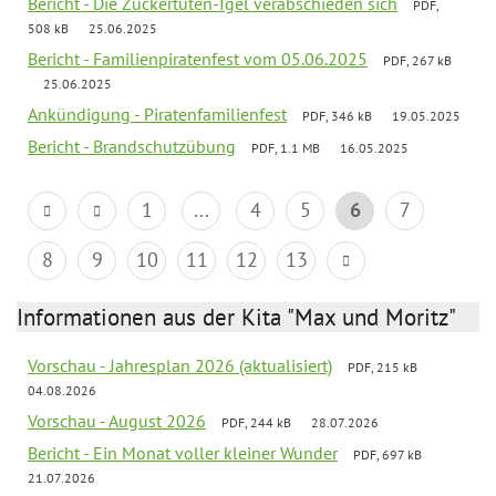
Bericht - Die Zuckertüten-Igel verabschieden sich
PDF,
508 kB
25.06.2025
Bericht - Familienpiratenfest vom 05.06.2025
PDF, 267 kB
25.06.2025
Ankündigung - Piratenfamilienfest
PDF, 346 kB
19.05.2025
Bericht - Brandschutzübung
PDF, 1.1 MB
16.05.2025
1
...
4
5
6
7
8
9
10
11
12
13
Informationen aus der Kita "Max und Moritz"
Vorschau - Jahresplan 2026 (aktualisiert)
PDF, 215 kB
04.08.2026
Vorschau - August 2026
PDF, 244 kB
28.07.2026
Bericht - Ein Monat voller kleiner Wunder
PDF, 697 kB
21.07.2026