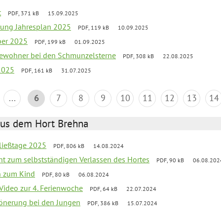
t
PDF, 371 kB
15.09.2025
rung Jahresplan 2025
PDF, 119 kB
10.09.2025
ber 2025
PDF, 199 kB
01.09.2025
tbewohner bei den Schmunzelsterne
PDF, 308 kB
22.08.2025
2025
PDF, 161 kB
31.07.2025
...
6
7
8
9
10
11
12
13
14
aus dem Hort Brehna
ließtage 2025
PDF, 806 kB
14.08.2024
ht zum selbstständigen Verlassen des Hortes
PDF, 90 kB
06.08.202
n zum Kind
PDF, 80 kB
06.08.2024
 Video zur 4. Ferienwoche
PDF, 64 kB
22.07.2024
hönerung bei den Jungen
PDF, 386 kB
15.07.2024