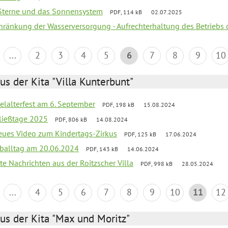
, Sterne und das Sonnensystem
PDF, 114 kB
02.07.2025
chränkung der Wasserversorgung - Aufrechterhaltung des Betriebs 
...
2
3
4
5
6
7
8
9
10
us der Kita "Villa Kunterbunt"
elalterfest am 6. September
PDF, 198 kB
15.08.2024
ließtage 2025
PDF, 806 kB
14.08.2024
neues Video zum Kindertags-Zirkus
PDF, 125 kB
17.06.2024
balltag am 20.06.2024
PDF, 143 kB
14.06.2024
te Nachrichten aus der Roitzscher Villa
PDF, 998 kB
28.05.2024
...
4
5
6
7
8
9
10
11
12
us der Kita "Max und Moritz"