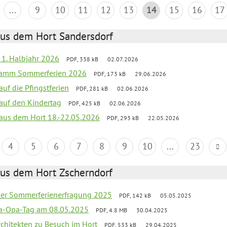
...
9
10
11
12
13
14
15
16
17
aus dem Hort Sandersdorf
f 1. Halbjahr 2026
PDF, 338 kB
02.07.2026
gramm Sommerferien 2026
PDF, 173 kB
29.06.2026
auf die Pfingstferien
PDF, 281 kB
02.06.2026
 auf den Kindertag
PDF, 425 kB
02.06.2026
k aus dem Hort 18.-22.05.2026
PDF, 293 kB
22.05.2026
4
5
6
7
8
9
10
...
23
aus dem Hort Zscherndorf
üler Sommerferienerfragung 2025
PDF, 142 kB
05.05.2025
a-Opa-Tag am 08.05.2025
PDF, 4.8 MB
30.04.2025
rchitekten zu Besuch im Hort
PDF, 533 kB
29.04.2025