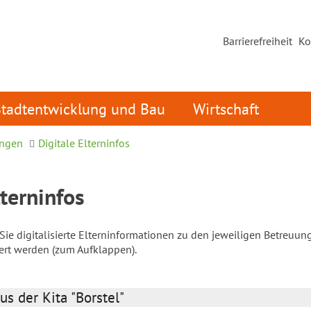
Barrierefreiheit
Ko
Stadtentwicklung und Bau
Wirtschaft
ungen
Digitale Elterninfos
lterninfos
ie digitalisierte Elterninformationen zu den jeweiligen Betreuun
iert werden (zum Aufklappen).
us der Kita "Borstel"