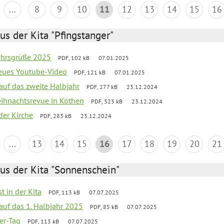
...
8
9
10
11
12
13
14
15
16
us der Kita "Pfingstanger"
ahrsgrüße 2025
PDF, 102 kB
07.01.2025
neues Youtube-Video
PDF, 121 kB
07.01.2025
 auf das zweite Halbjahr
PDF, 277 kB
23.12.2024
Weihnachtsrevue in Köthen
PDF, 323 kB
23.12.2024
der Kirche
PDF, 283 kB
23.12.2024
...
13
14
15
16
17
18
19
20
21
us der Kita "Sonnenschein"
t in der Kita
PDF, 113 kB
07.07.2025
 auf das 1. Halbjahr 2025
PDF, 85 kB
07.07.2025
ter-Tag
PDF, 113 kB
07.07.2025