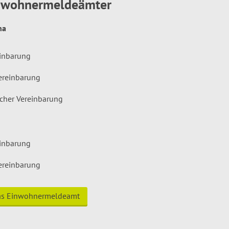
inwohnermeldeämter
hna
einbarung
ereinbarung
icher Vereinbarung
einbarung
ereinbarung
das Einwohnermeldeamt