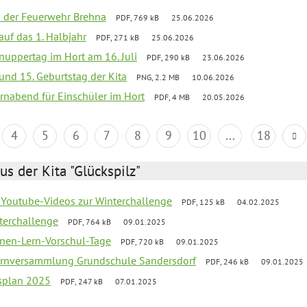
ei der Feuerwehr Brehna
PDF, 769 kB
25.06.2026
 auf das 1. Halbjahr
PDF, 271 kB
25.06.2026
uppertag im Hort am 16. Juli
PDF, 290 kB
23.06.2026
 und 15. Geburtstag der Kita
PNG, 2.2 MB
10.06.2026
rnabend für Einschüler im Hort
PDF, 4 MB
20.05.2026
4
5
6
7
8
9
10
...
18
us der Kita "Glückspilz"
 Youtube-Videos zur Winterchallenge
PDF, 125 kB
04.02.2025
terchallenge
PDF, 764 kB
09.01.2025
nen-Lern-Vorschul-Tage
PDF, 720 kB
09.01.2025
ernversammlung Grundschule Sandersdorf
PDF, 246 kB
09.01.2025
esplan 2025
PDF, 247 kB
07.01.2025