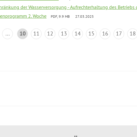
chränkung der Wasserversorgung - Aufrechterhaltung des Betriebs 
rienprogramm 2. Woche
PDF, 9.9 MB
27.03.2025
...
10
11
12
13
14
15
16
17
18